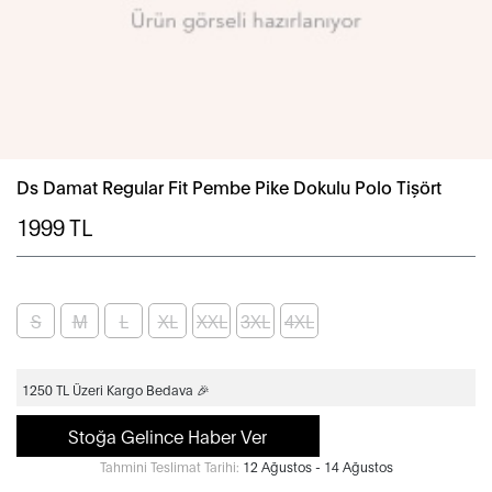
Ds Damat Regular Fit Pembe Pike Dokulu Polo Tişört
1999
TL
S
M
L
XL
XXL
3XL
4XL
1250 TL Üzeri Kargo Bedava 🎉
Stoğa Gelince Haber Ver
Tahmini Teslimat Tarihi:
12 Ağustos - 14 Ağustos