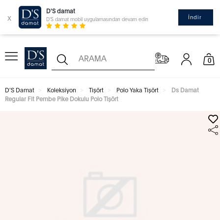
D'S damat
x
İndir
D'S damat mobil uygulamasından devam edin
0
D'S Damat
Koleksiyon
Tişört
Polo Yaka Tişört
Ds Damat
Regular Fit Pembe Pike Dokulu Polo Tişört