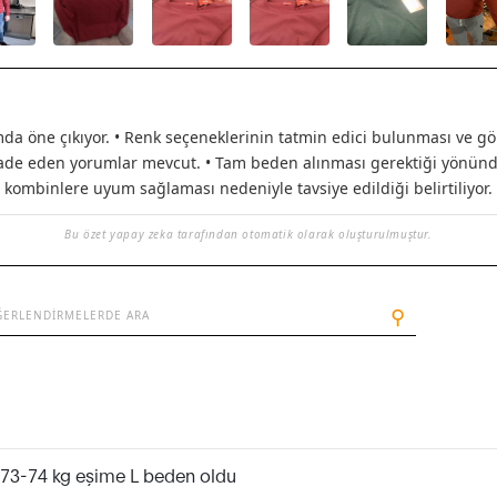
 öne çıkıyor. • Renk seçeneklerinin tatmin edici bulunması ve görs
ade eden yorumlar mevcut. • Tam beden alınması gerektiği yönünde ge
kombinlere uyum sağlaması nedeniyle tavsiye edildiği belirtiliyor.
Bu özet yapay zeka tarafından otomatik olarak oluşturulmuştur.
⚲
, 73-74 kg eşime L beden oldu