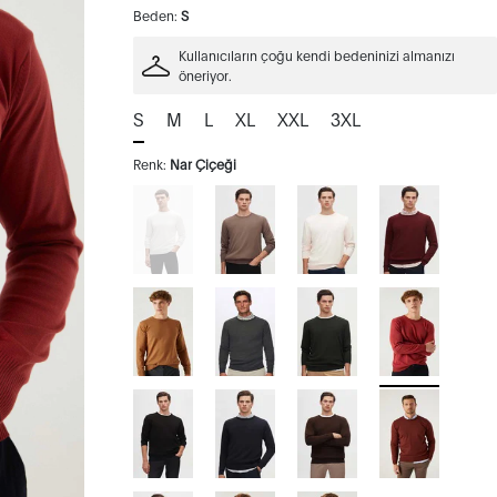
Beden:
S
Kullanıcıların çoğu kendi bedeninizi almanızı
öneriyor.
S
M
L
XL
XXL
3XL
Renk:
Nar Çiçeği