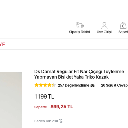
0
Sipariş Takibi
Üye Girişi
Sepet
YE
Ds Damat Regular Fit Nar Çiçeği Tüylenme
Yapmayan Bisiklet Yaka Triko Kazak
257 Değerlendirme
26 Soru & Cevap
1199
TL
899,25 TL
Sepette
Beden Tablosu