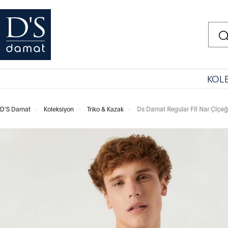
KOL
D'S Damat
Koleksiyon
Triko & Kazak
Ds Damat Regular Fit Nar Çiçeğ