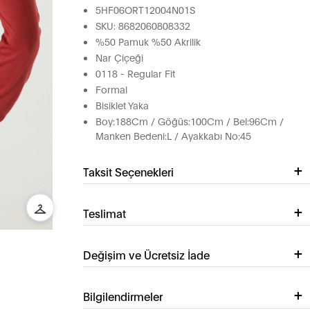
5HF06ORT12004N01S
SKU: 8682060808332
%50 Pamuk %50 Akrilik
Nar Çiçeği
0118 - Regular Fit
Formal
Bisiklet Yaka
Boy:188Cm / Göğüs:100Cm / Bel:96Cm /
Manken Bedeni:L / Ayakkabı No:45
Taksit Seçenekleri
Teslimat
Değişim ve Ücretsiz İade
Bilgilendirmeler