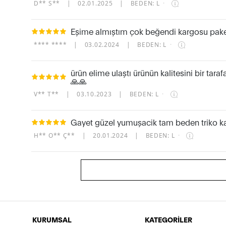
D** S**
|
02.01.2025
|
BEDEN: L
·
Eşime almıştım çok beğendi kargosu paket
**** ****
|
03.02.2024
|
BEDEN: L
·
ürün elime ulaştı ürünün kalitesini bir tar
🙏🙏
V** T**
|
03.10.2023
|
BEDEN: L
·
Gayet güzel yumuşacik tam beden triko k
H** O** Ç**
|
20.01.2024
|
BEDEN: L
·
KURUMSAL
KATEGORİLER