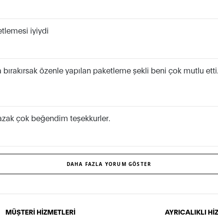
lemesi iyiydi
afa bırakırsak özenle yapılan paketleme şekli beni çok mutlu ett
azak çok beğendim teşekkurler.
DAHA FAZLA YORUM GÖSTER
MÜŞTERİ HİZMETLERİ
AYRICALIKLI H