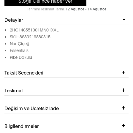
Stoğa Gelince Haber Ver
Tahmini Teslimat Tarihi:
12 Ağustos - 14 Ağustos
Detaylar
2HC146551001MN01XXL
SKU: 8683219880315
Nar Çiçeği
Essentials
Pike Dokulu
Taksit Seçenekleri
Teslimat
Değişim ve Ücretsiz İade
Bilgilendirmeler