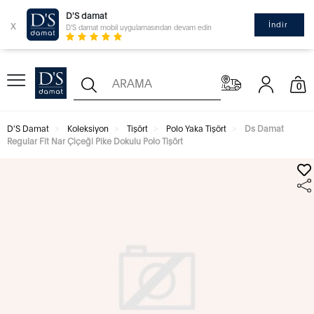
D'S damat
x
İndir
D'S damat mobil uygulamasından devam edin
0
D'S Damat
Koleksiyon
Tişört
Polo Yaka Tişört
Ds Damat
Regular Fit Nar Çiçeği Pike Dokulu Polo Tişört