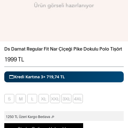
Ds Damat Regular Fit Nar Çiçeği Pike Dokulu Polo Tişört
1999
TL
Kredi Kartına 3× 719,74 TL
S
M
L
XL
XXL
3XL
4XL
1250 TL Üzeri Kargo Bedava 🎉