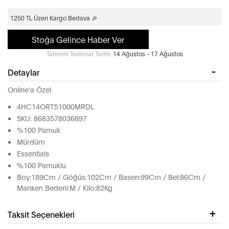
1250 TL Üzeri Kargo Bedava 🎉
Stoğa Gelince Haber Ver
Tahmini Teslimat Tarihi:
14 Ağustos - 17 Ağustos
Detaylar
Online'a Özel
4HC14ORT51000MRDL
SKU: 8683578036897
%100 Pamuk
Mürdüm
Essentials
%100 Pamuklu
Boy:189Cm / Göğüs:102Cm / Basen:99Cm / Bel:86Cm /
Manken Bedeni:M / Kilo:82Kg
Taksit Seçenekleri