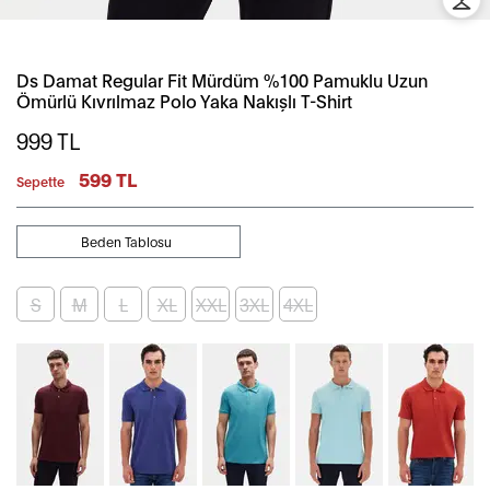
Ds Damat Regular Fit Mürdüm %100 Pamuklu Uzun
Ömürlü Kıvrılmaz Polo Yaka Nakışlı T-Shirt
999
TL
599 TL
Sepette
Beden Tablosu
S
M
L
XL
XXL
3XL
4XL