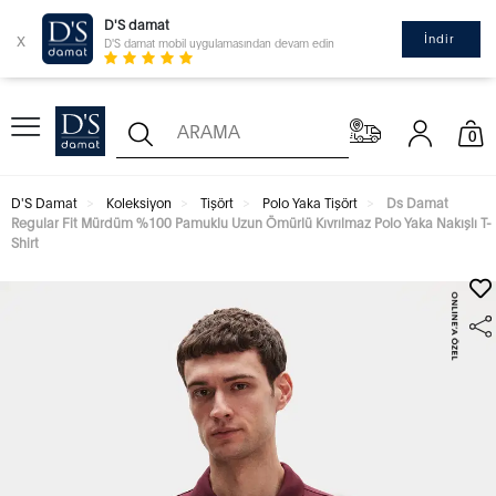
D'S damat
x
İndir
D'S damat mobil uygulamasından devam edin
0
D'S Damat
Koleksiyon
Tişört
Polo Yaka Tişört
Ds Damat
Regular Fit Mürdüm %100 Pamuklu Uzun Ömürlü Kıvrılmaz Polo Yaka Nakışlı T-
Shirt