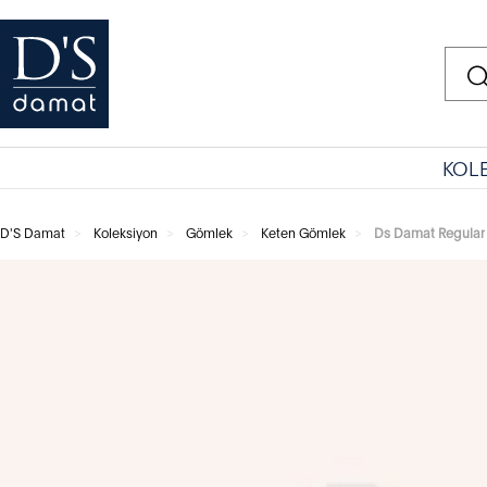
KOL
D'S Damat
Koleksiyon
Gömlek
Keten Gömlek
Ds Damat Regular 