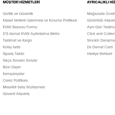
MÜŞTERİ HİZMETLERİ
AYRICALIKLI H
Gizlilik ve Güvenlik
Mağazada Ücretsi
Kişisel Verilerin İşlenmesi ve Koruma Politikası
Görüntülü Alışver
KVKK Başvuru Formu
Aynı Gün Teslima
D’S damat KVKK Aydınlatma Metni
Click and Collec
Teslimat ve Kargo
Smokin Danışman
Kolay İade
Ds Damat Card
Sipariş Takibi
Hediye Rehberi
Sıkça Sorulan Sorular
Bize Ulaşın
Kampanyalar
Çerez Politikası
Mesafeli Satış Sözleşmesi
Güvenli Alışveriş