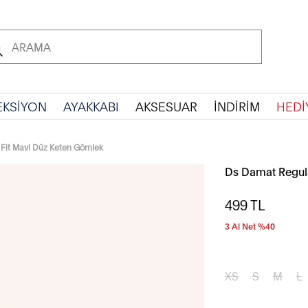
EKSİYON
AYAKKABI
AKSESUAR
İNDİRİM
HEDİ
Fit Mavi Düz Keten Gömlek
Ds Damat Regula
499
TL
3 Al Net %40
XS
S
M
L