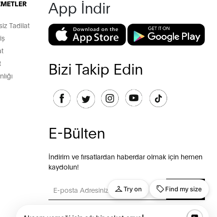
App İndir
İZMETLER
z Tadilat
iş
t
t
Bizi Takip Edin
lığı
E-Bülten
İndirim ve fırsatlardan haberdar olmak için hemen
kaydolun!
GÖNDER