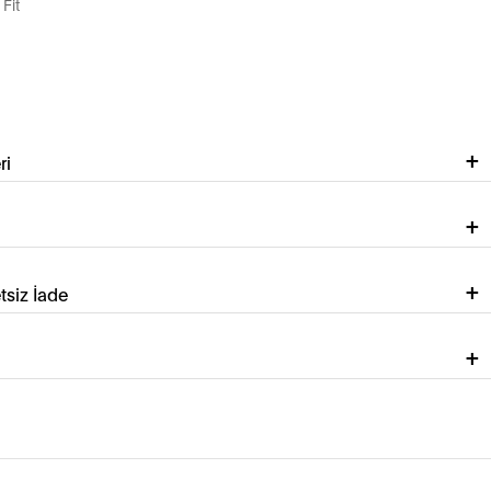
Fit
ri
tsiz İade