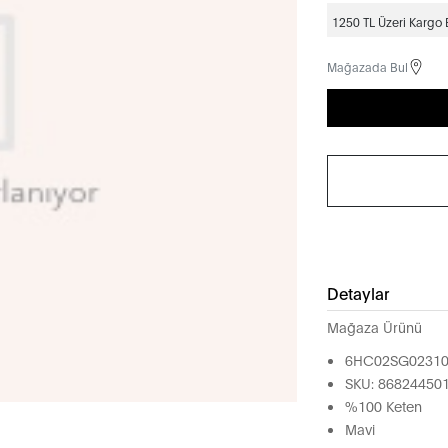
1250 TL Üzeri Kargo
Mağazada Bul
Detaylar
Mağaza Ürünü
6HC02SG0231
SKU: 86824450
%100 Keten
Mavi