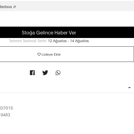
 Bedava 🎉
Stoğa Gelince Haber Ver
Tahmini Teslimat Tarihi:
12 Ağustos - 14 Ağustos
Listeye Ekle
0D701S
19483