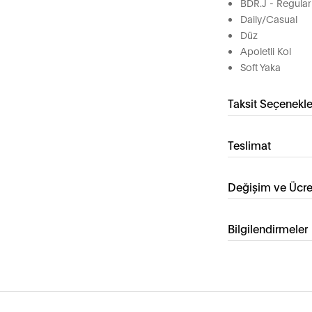
BDR.J - Regular 
Daily/Casual
Düz
Apoletli Kol
Soft Yaka
Taksit Seçenekle
Teslimat
Değişim ve Ücre
Bilgilendirmeler