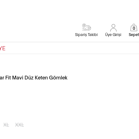
0
Sipariş Takibi
Üye Girişi
Sepet
YE
r Fit Mavi Düz Keten Gömlek
XL
XXL