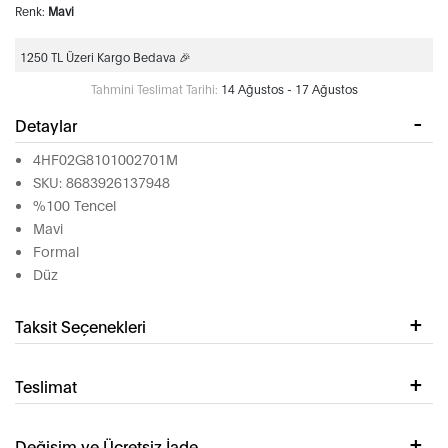
Renk:
Mavi
1250 TL Üzeri Kargo Bedava 🎉
Tahmini Teslimat Tarihi:
14 Ağustos - 17 Ağustos
Detaylar
4HF02G8101002701M
SKU: 8683926137948
%100 Tencel
Mavi
Formal
Düz
Taksit Seçenekleri
Teslimat
Değişim ve Ücretsiz İade