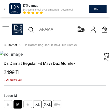
D'S damat
x
İndir
D'S damat mobil uygulamasından devam edin
0
D'S Damat
Ds Damat Regular Fit Mavi Düz Gömlek
Ds Damat Regular Fit Mavi Düz Gömlek
3499
TL
3 Al Net %40
Beden:
M
S
M
L
XL
XXL
3XL