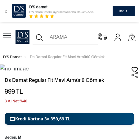
D'S damat
x
İndir
D'S damat mobil uygulamasından devam edin
0
D'S Damat
Ds Damat Regular Fit Mavi Armürlü Gömlek
Ds Damat Regular Fit Mavi Armürlü Gömlek
999
TL
3 Al Net %40
Kredi Kartına 3× 359,69 TL
Beden:
M