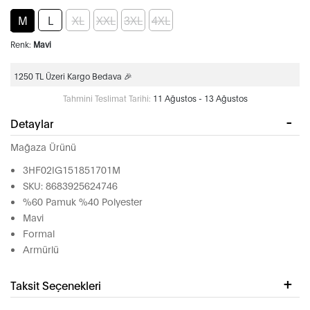
M
L
XL
XXL
3XL
4XL
Renk:
Mavi
1250 TL Üzeri Kargo Bedava 🎉
Tahmini Teslimat Tarihi:
11 Ağustos - 13 Ağustos
Detaylar
Mağaza Ürünü
3HF02IG151851701M
SKU: 8683925624746
%60 Pamuk %40 Polyester
Mavi
Formal
Armürlü
Taksit Seçenekleri