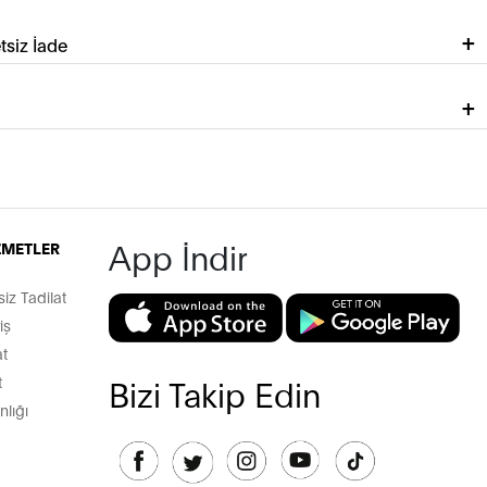
tsiz İade
App İndir
İZMETLER
z Tadilat
iş
t
t
Bizi Takip Edin
lığı