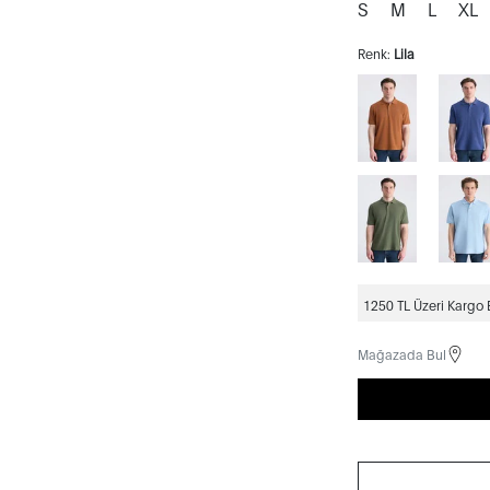
S
M
L
XL
Renk:
Lila
1250 TL Üzeri Kargo
Mağazada Bul