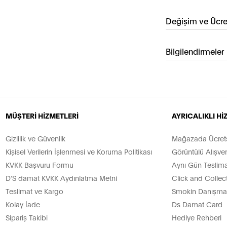
Değişim ve Ücre
Bilgilendirmeler
MÜŞTERİ HİZMETLERİ
AYRICALIKLI H
Gizlilik ve Güvenlik
Mağazada Ücretsi
Kişisel Verilerin İşlenmesi ve Koruma Politikası
Görüntülü Alışver
KVKK Başvuru Formu
Aynı Gün Teslima
D’S damat KVKK Aydınlatma Metni
Click and Collec
Teslimat ve Kargo
Smokin Danışman
Kolay İade
Ds Damat Card
Sipariş Takibi
Hediye Rehberi