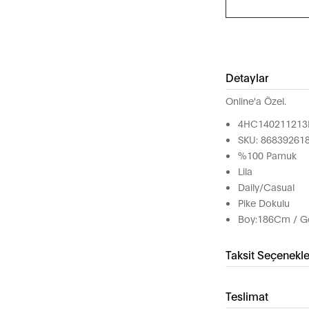
Detaylar
Online'a Özel.
4HC140211213
SKU: 86839261
%100 Pamuk
Lila
Daily/Casual
Pike Dokulu
Boy:186Cm / G
Taksit Seçenekle
Teslimat