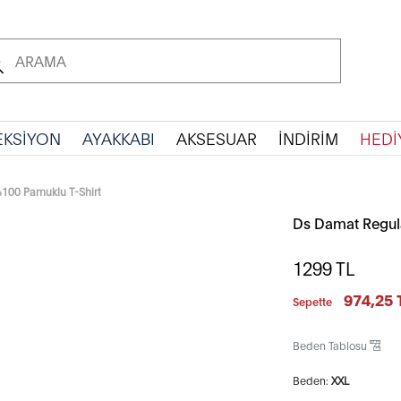
EKSİYON
AYAKKABI
AKSESUAR
İNDİRİM
HEDİ
%100 Pamuklu T-Shirt
Ds Damat Regula
1299
TL
974,25 
Sepette
Beden Tablosu
Beden:
XXL