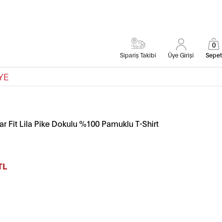
0
Sipariş Takibi
Üye Girişi
Sepet
YE
r Fit Lila Pike Dokulu %100 Pamuklu T-Shirt
TL