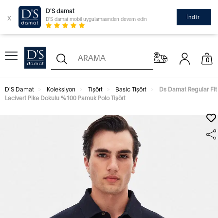
D'S damat
x
İndir
D'S damat mobil uygulamasından devam edin
0
D'S Damat
Koleksiyon
Tişört
Basic Tişört
Ds Damat Regular Fit
Lacivert Pike Dokulu %100 Pamuk Polo Tişört