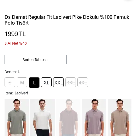
Ds Damat Regular Fit Lacivert Pike Dokulu %100 Pamuk
Polo Tişört
1999
TL
3 Al Net %40
Beden Tablosu
Beden:
L
S
M
L
XL
XXL
3XL
4XL
Renk:
Lacivert