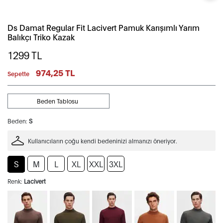
Ds Damat Regular Fit Lacivert Pamuk Karışımlı Yarım
Balıkçı Triko Kazak
1299
TL
974,25 TL
Sepette
Beden Tablosu
Beden:
S
Kullanıcıların çoğu kendi bedeninizi almanızı öneriyor.
S
M
L
XL
XXL
3XL
Renk:
Lacivert