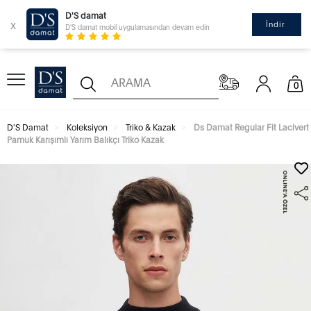
D'S damat
x
İndir
D'S damat mobil uygulamasından devam edin
0
D'S Damat
Koleksiyon
Triko & Kazak
Ds Damat Regular Fit Lacivert
Pamuk Karışımlı Yarım Balıkçı Triko Kazak