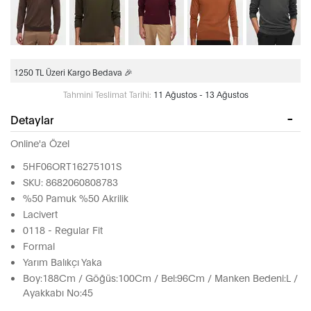
1250 TL Üzeri Kargo Bedava 🎉
Tahmini Teslimat Tarihi:
11 Ağustos - 13 Ağustos
Detaylar
Online'a Özel
5HF06ORT16275101S
SKU: 8682060808783
%50 Pamuk %50 Akrilik
Lacivert
0118 - Regular Fit
Formal
Yarım Balıkçı Yaka
Boy:188Cm / Göğüs:100Cm / Bel:96Cm / Manken Bedeni:L /
Ayakkabı No:45