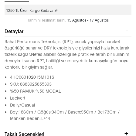
1250 TL Üzeri Kargo Bedava 🎉
Tahmini Teslimat Tarihi:
15 Ağustos - 17 Ağustos
Detaylar
Rahat Performans Teknolojisi (RPT), esnek yapısıyla hareket
özgürlüğü sunar ve DRY teknolojisiyle giysilerinizi hızla kurutarak
tazelik sağlar.Nefes alabilir özelliği ile pratik ve ferah bir kullanım
deneyimi sunan RPT, hafifliği ve esneyebilir kumaşıyla gün boyu
konforlu bir giyim sağlar.
4HC060102015M101S
SKU: 8683925855393
%50 PAMUK %50 MODAL
Lacivert
Daily/Casual
Boy:186Cm / Göğüs:94Cm / Basen:95Cm / Bel:73Cm /
Manken Bedeni:L/44
Taksit Seçenekleri