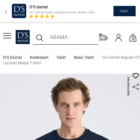
D'S damat
x
İndir
D'S damat mobil uygulamasından devam edin
0
D'S Damat
Koleksiyon
Tişört
Basic Tişört
Ds Damat Regular Fit
Lacivert Modal T-Shirt