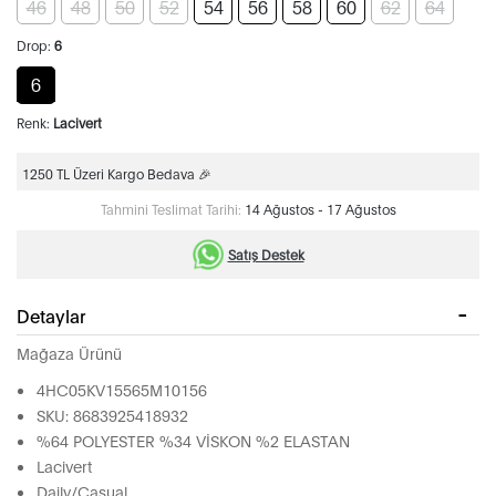
46
48
50
52
54
56
58
60
62
64
Drop:
6
6
Renk:
Lacivert
1250 TL Üzeri Kargo Bedava 🎉
Tahmini Teslimat Tarihi:
14 Ağustos - 17 Ağustos
Satış Destek
Detaylar
Mağaza Ürünü
4HC05KV15565M10156
SKU: 8683925418932
%64 POLYESTER %34 VİSKON %2 ELASTAN
Lacivert
Daily/Casual