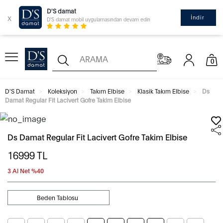
D'S damat
x
İndir
D'S damat mobil uygulamasından devam edin
0
D'S Damat
Koleksiyon
Takım Elbise
Klasik Takım Elbise
Ds
Damat Regular Fit Lacivert Gofre Takim Elbise
Ds Damat Regular Fit Lacivert Gofre Takim Elbise
16999
TL
3 Al Net %40
Beden Tablosu