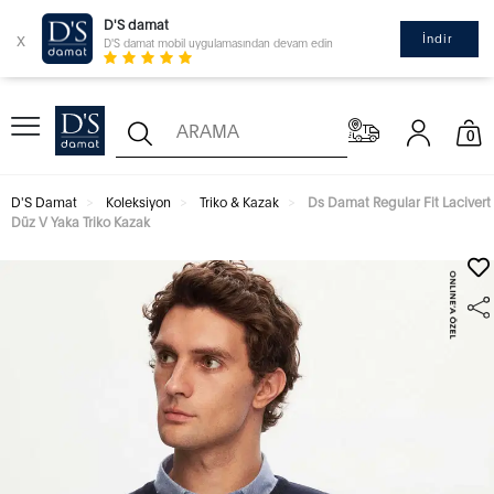
D'S damat
x
İndir
D'S damat mobil uygulamasından devam edin
0
D'S Damat
Koleksiyon
Triko & Kazak
Ds Damat Regular Fit Lacivert
Düz V Yaka Triko Kazak