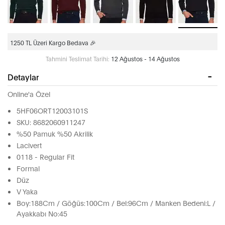
1250 TL Üzeri Kargo Bedava 🎉
Tahmini Teslimat Tarihi:
12 Ağustos - 14 Ağustos
Detaylar
Online'a Özel
5HF06ORT12003101S
SKU: 8682060911247
%50 Pamuk %50 Akrilik
Lacivert
0118 - Regular Fit
Formal
Düz
V Yaka
Boy:188Cm / Göğüs:100Cm / Bel:96Cm / Manken Bedeni:L /
Ayakkabı No:45