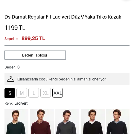
Ds Damat Regular Fit Lacivert Düz V Yaka Triko Kazak
1199
TL
899,25 TL
Sepette
Beden Tablosu
Beden:
S
Kullanıcıların çoğu kendi bedeninizi almanızı öneriyor.
S
M
L
XL
XXL
Renk:
Lacivert