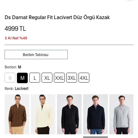
Ds Damat Regular Fit Lacivert Düz Örgü Kazak
4999
TL
3 Al Net %40
Beden Tablosu
Beden:
M
S
M
L
XL
XXL
3XL
4XL
Renk:
Lacivert