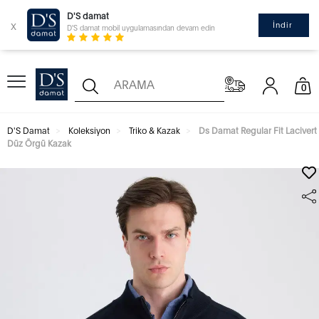
D'S damat
x
İndir
D'S damat mobil uygulamasından devam edin
0
D'S Damat
Koleksiyon
Triko & Kazak
Ds Damat Regular Fit Lacivert
Düz Örgü Kazak