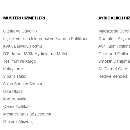
MÜŞTERİ HİZMETLERİ
AYRICALIKLI H
Gizlilik ve Güvenlik
Mağazada Ücretsi
Kişisel Verilerin İşlenmesi ve Koruma Politikası
Görüntülü Alışver
KVKK Başvuru Formu
Aynı Gün Teslima
D’S damat KVKK Aydınlatma Metni
Click and Collec
Teslimat ve Kargo
Smokin Danışman
Kolay İade
Ds Damat Card
Sipariş Takibi
Hediye Rehberi
Sıkça Sorulan Sorular
Bize Ulaşın
Kampanyalar
Çerez Politikası
Mesafeli Satış Sözleşmesi
Güvenli Alışveriş