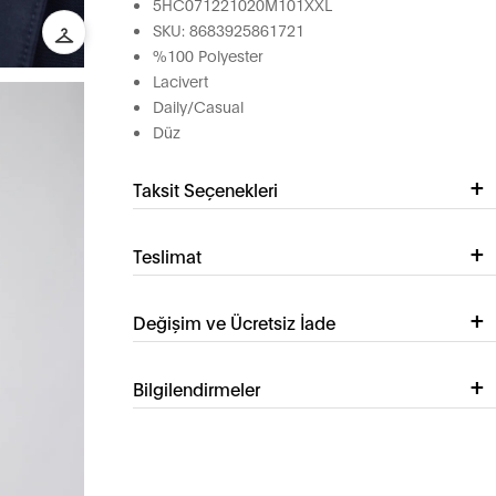
5HC071221020M101XXL
SKU: 8683925861721
%100 Polyester
Lacivert
Daily/Casual
Düz
Taksit Seçenekleri
Teslimat
Değişim ve Ücretsiz İade
Bilgilendirmeler