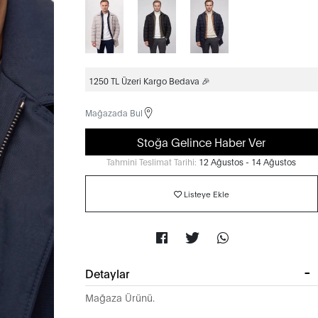
1250 TL Üzeri Kargo Bedava 🎉
Mağazada Bul
Stoğa Gelince Haber Ver
Tahmini Teslimat Tarihi:
12 Ağustos - 14 Ağustos
Listeye Ekle
Detaylar
Mağaza Ürünü.