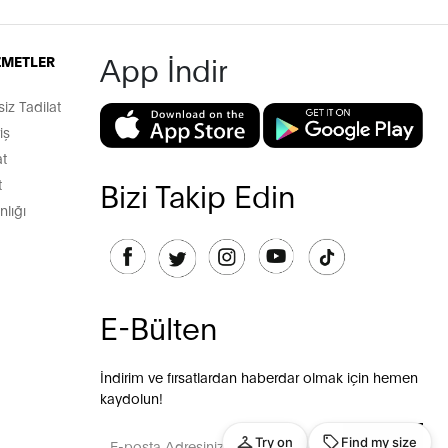
App İndir
İZMETLER
z Tadilat
iş
t
t
Bizi Takip Edin
lığı
E-Bülten
İndirim ve fırsatlardan haberdar olmak için hemen
kaydolun!
GÖNDER