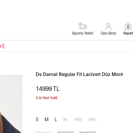
0
Sipariş Takibi
Üye Girişi
Sepet
YE
Ds Damat Regular Fit Lacivert Düz Mont
14999
TL
3 Al Net %40
S
M
L
XL
XXL
3XL