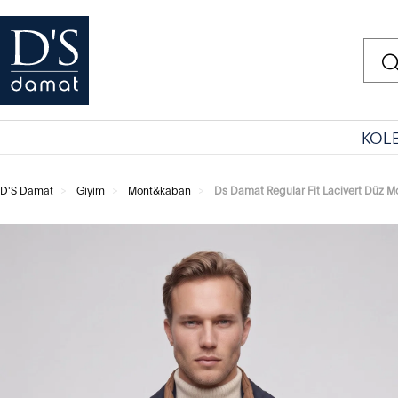
KOL
D'S Damat
Giyim
Mont&kaban
Ds Damat Regular Fit Lacivert Düz M