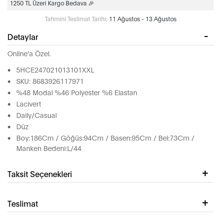
1250 TL Üzeri Kargo Bedava 🎉
Tahmini Teslimat Tarihi:
11 Ağustos - 13 Ağustos
Detaylar
Online'a Özel.
5HCE247021013101XXL
SKU: 8683926117971
%48 Modal %46 Polyester %6 Elastan
Lacivert
Daily/Casual
Düz
Boy:186Cm / Göğüs:94Cm / Basen:95Cm / Bel:73Cm /
Manken Bedeni:L/44
Taksit Seçenekleri
Teslimat