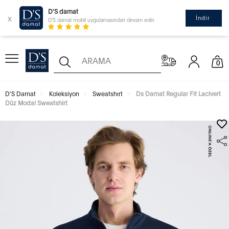
D'S damat
x
İndir
D'S damat mobil uygulamasından devam edin
0
D'S Damat
Koleksiyon
Sweatshırt
Ds Damat Regular Fit Lacivert
Düz Modal Sweatshirt