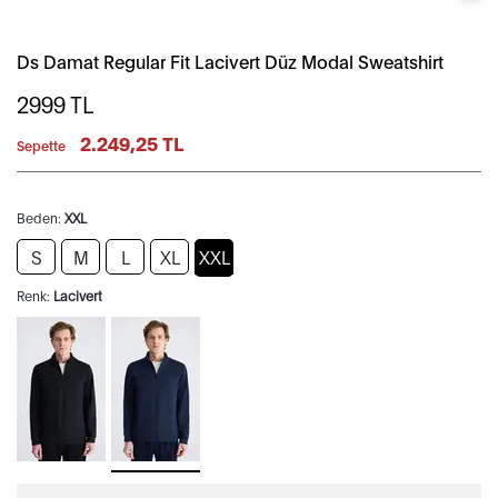
Ds Damat Regular Fit Lacivert Düz Modal Sweatshirt
2999
TL
2.249,25 TL
Sepette
Beden:
XXL
S
M
L
XL
XXL
Renk:
Lacivert