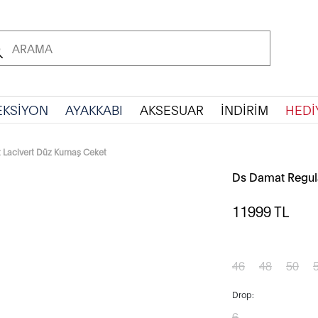
EKSİYON
AYAKKABI
AKSESUAR
İNDİRİM
HEDİ
t Lacivert Düz Kumaş Ceket
Ds Damat Regula
11999
TL
46
48
50
Drop:
6