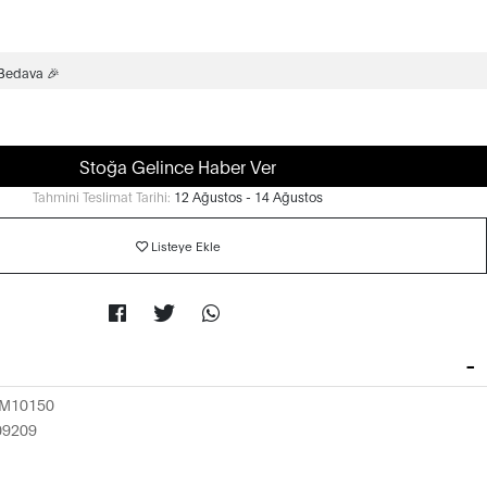
 Bedava 🎉
Stoğa Gelince Haber Ver
Tahmini Teslimat Tarihi:
12 Ağustos - 14 Ağustos
Listeye Ekle
M10150
09209