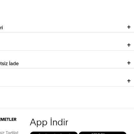
ri
tsiz İade
App İndir
İZMETLER
z Tadilat