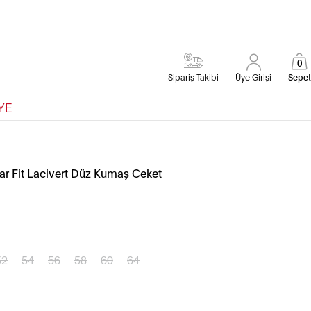
0
Sipariş Takibi
Üye Girişi
Sepet
YE
r Fit Lacivert Düz Kumaş Ceket
52
54
56
58
60
64