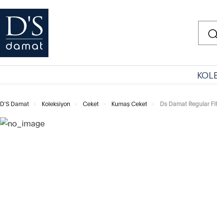
KOL
D'S Damat
Koleksiyon
Ceket
Kumaş Ceket
Ds Damat Regular Fi