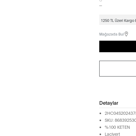
1250 TL Üzeri Kargo
Mağazada Bul
Detaylar
2HC04S202437
SKU: 86839253
%100 KETEN
Lacivert