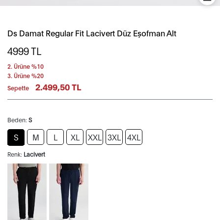
Ds Damat Regular Fit Lacivert Düz Eşofman Alt
4999
TL
2. Ürüne %10
3. Ürüne %20
2.499,50 TL
Sepette
Beden:
S
S
M
L
XL
XXL
3XL
4XL
Renk:
Lacivert