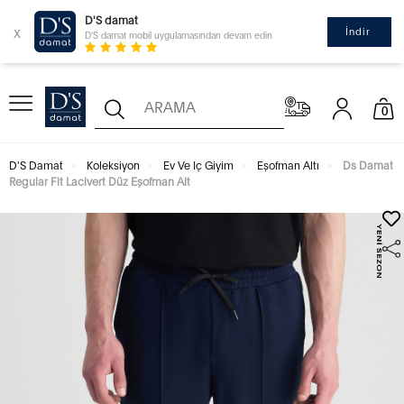
D'S damat
x
İndir
D'S damat mobil uygulamasından devam edin
0
D'S Damat
Koleksiyon
Ev Ve Iç Giyim
Eşofman Altı
Ds Damat
Regular Fit Lacivert Düz Eşofman Alt