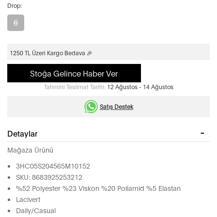
Drop:
6
1250 TL Üzeri Kargo Bedava 🎉
Stoğa Gelince Haber Ver
Tahmini Teslimat Tarihi:
12 Ağustos - 14 Ağustos
Satış Destek
Detaylar
Mağaza Ürünü
3HC05S204565M10152
SKU: 8683925253212
%52 Polyester %23 Viskon %20 Poliamid %5 Elastan
Lacivert
Daily/Casual