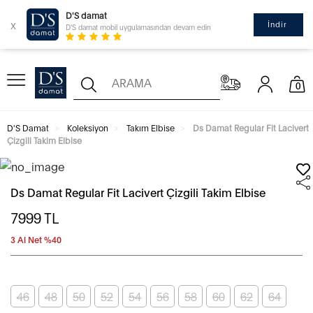
D'S damat
x
İndir
D'S damat mobil uygulamasından devam edin
0
D'S Damat
Koleksiyon
Takım Elbise
Ds Damat Regular Fit Lacivert
Çizgili Takim Elbise
Ds Damat Regular Fit Lacivert Çizgili Takim Elbise
7999
TL
3 Al Net %40
46
48
50
52
54
56
58
60
62
64