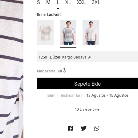
S
M
L
XL
XXL
3XL
Renk:
Lacivert
1250 TL Üzeri Kargo Bedava 🎉
Mağazada Bul
Sepete Ekle
Tahmini Teslimat Tarihi:
13 Ağustos - 15 Ağustos
Listeye Ekle