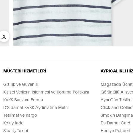
MÜŞTERİ HİZMETLERİ
AYRICALIKLI H
Gizlilik ve Güvenlik
Mağazada Ücretsi
Kişisel Verilerin İşlenmesi ve Koruma Politikası
Görüntülü Alışver
KVKK Başvuru Formu
Aynı Gün Teslima
D’S damat KVKK Aydınlatma Metni
Click and Collec
Teslimat ve Kargo
Smokin Danışman
Kolay İade
Ds Damat Card
Sipariş Takibi
Hediye Rehberi