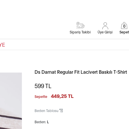
0
Sipariş Takibi
Üye Girişi
Sepet
YE
Ds Damat Regular Fit Lacivert Baskılı T-Shirt
599
TL
449,25 TL
Sepette
Beden Tablosu
Beden:
L