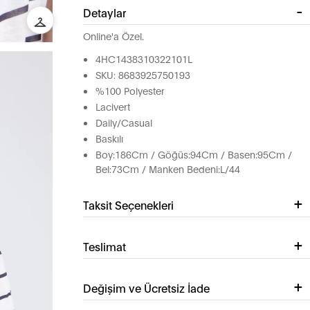
Detaylar
Online'a Özel.
4HC1438310322101L
SKU: 8683925750193
%100 Polyester
Lacivert
Daily/Casual
Baskılı
Boy:186Cm / Göğüs:94Cm / Basen:95Cm /
Bel:73Cm / Manken Bedeni:L/44
Taksit Seçenekleri
Teslimat
Değişim ve Ücretsiz İade