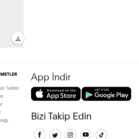
App İndir
İZMETLER
z Tadilat
iş
t
t
Bizi Takip Edin
lığı