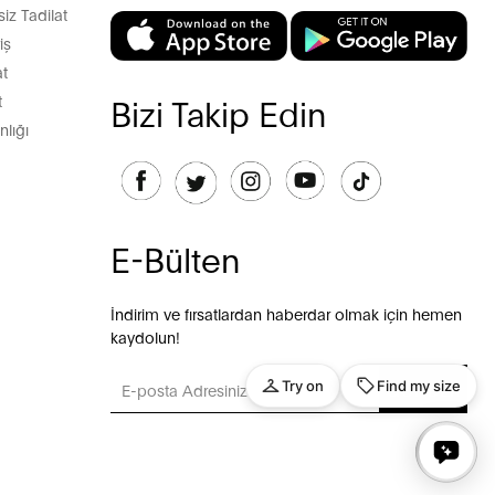
z Tadilat
iş
t
t
Bizi Takip Edin
lığı
E-Bülten
İndirim ve fırsatlardan haberdar olmak için hemen
kaydolun!
GÖNDER