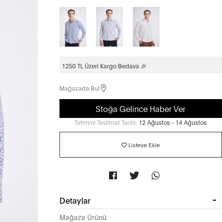
1250 TL Üzeri Kargo Bedava 🎉
Mağazada Bul
Stoğa Gelince Haber Ver
Tahmini Teslimat Tarihi:
12 Ağustos - 14 Ağustos
Listeye Ekle
Detaylar
Mağaza Ürünü