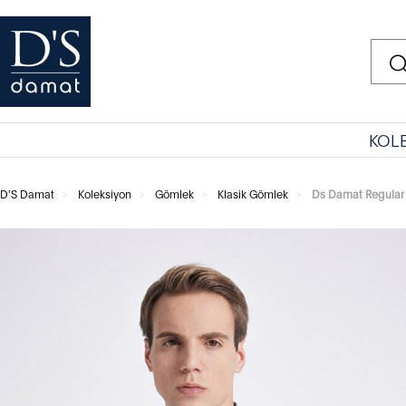
KOL
D'S Damat
Koleksiyon
Gömlek
Klasik Gömlek
Ds Damat Regular F