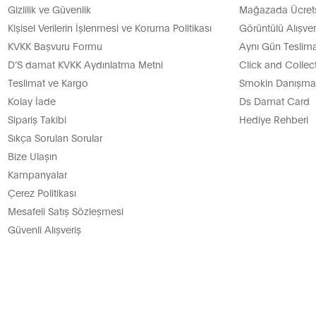
Gizlilik ve Güvenlik
Mağazada Ücretsi
Kişisel Verilerin İşlenmesi ve Koruma Politikası
Görüntülü Alışver
KVKK Başvuru Formu
Aynı Gün Teslima
D’S damat KVKK Aydınlatma Metni
Click and Collec
Teslimat ve Kargo
Smokin Danışman
Kolay İade
Ds Damat Card
Sipariş Takibi
Hediye Rehberi
Sıkça Sorulan Sorular
Bize Ulaşın
Kampanyalar
Çerez Politikası
Mesafeli Satış Sözleşmesi
Güvenli Alışveriş