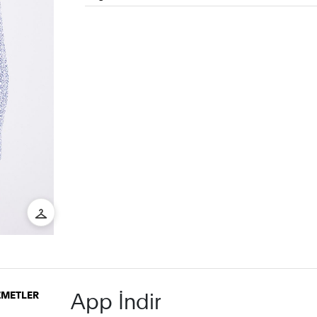
App İndir
İZMETLER