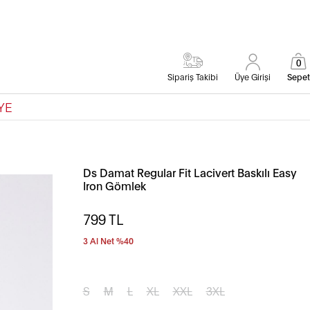
0
Sipariş Takibi
Üye Girişi
Sepet
YE
Ds Damat Regular Fit Lacivert Baskılı Easy
Iron Gömlek
799
TL
3 Al Net %40
S
M
L
XL
XXL
3XL