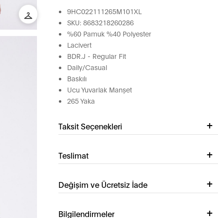
9HC022111265M101XL
SKU: 8683218260286
%60 Pamuk %40 Polyester
Lacivert
BDR.J - Regular Fit
Daily/Casual
Baskılı
Ucu Yuvarlak Manşet
265 Yaka
Taksit Seçenekleri
Teslimat
Değişim ve Ücretsiz İade
Bilgilendirmeler