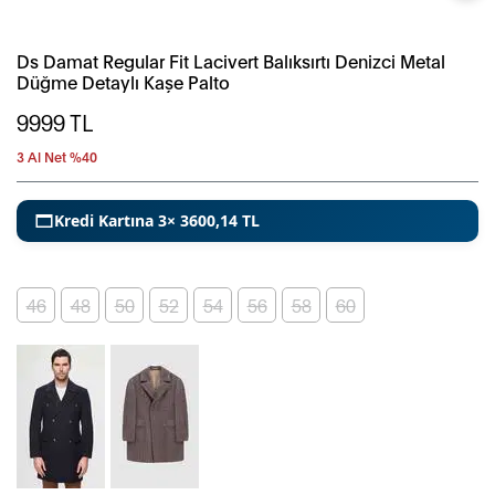
Ds Damat Regular Fit Lacivert Balıksırtı Denizci Metal
Düğme Detaylı Kaşe Palto
9999
TL
3 Al Net %40
Kredi Kartına 3× 3600,14 TL
46
48
50
52
54
56
58
60