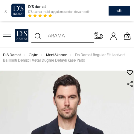
D'S damat
x
İndir
D'S damat mobil uygulamasından devam edin
0
D'S Damat
Giyim
Mont&kaban
Ds Damat Regular Fit Lacivert
Balıksırtı Denizci Metal Düğme Detaylı Kaşe Palto