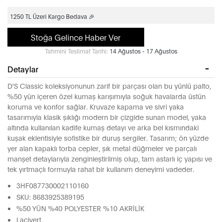
1250 TL Üzeri Kargo Bedava 🎉
Stoğa Gelince Haber Ver
Tahmini Teslimat Tarihi:
14 Ağustos - 17 Ağustos
Detaylar
D'S Classic koleksiyonunun zarif bir parçası olan bu yünlü palto,
%50 yün içeren özel kumaş karışımıyla soğuk havalarda üstün
koruma ve konfor sağlar. Kruvaze kapama ve sivri yaka
tasarımıyla klasik şıklığı modern bir çizgide sunan model, yaka
altında kullanılan kadife kumaş detayı ve arka bel kısmındaki
kuşak eklentisiyle sofistike bir duruş sergiler. Tasarım; ön yüzde
yer alan kapaklı torba cepler, şık metal düğmeler ve parçalı
manşet detaylarıyla zenginleştirilmiş olup, tam astarlı iç yapısı ve
tek yırtmaçlı formuyla rahat bir kullanım deneyimi vadeder.
3HF087730002110160
SKU: 8683925389195
%50 YÜN %40 POLYESTER %10 AKRİLİK
Lacivert