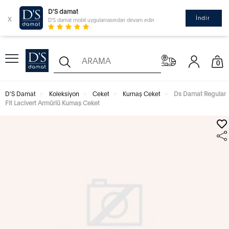
D'S damat
x
İndir
D'S damat mobil uygulamasından devam edin
0
D'S Damat
Koleksiyon
Ceket
Kumaş Ceket
Ds Damat Regular
Fit Lacivert Armürlü Kumaş Ceket