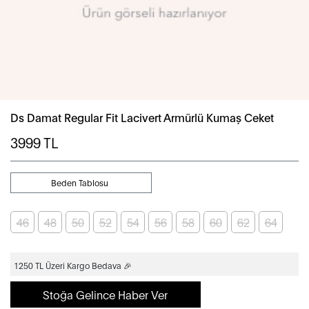
Ds Damat Regular Fit Lacivert Armürlü Kumaş Ceket
3999
TL
Beden Tablosu
46
48
50
52
54
56
58
60
62
64
1250 TL Üzeri Kargo Bedava 🎉
Stoğa Gelince Haber Ver