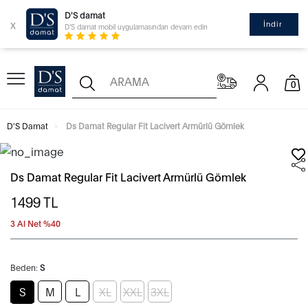
D'S damat
x
İndir
D'S damat mobil uygulamasından devam edin
0
D'S Damat
Ds Damat Regular Fit Lacivert Armürlü Gömlek
Ds Damat Regular Fit Lacivert Armürlü Gömlek
1499
TL
3 Al Net %40
Beden:
S
S
M
L
XL
XXL
3XL