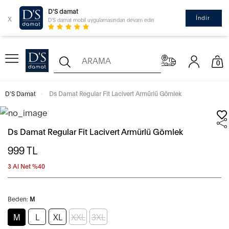
D'S damat
x
İndir
D'S damat mobil uygulamasından devam edin
0
D'S Damat
Ds Damat Regular Fit Lacivert Armürlü Gömlek
Ds Damat Regular Fit Lacivert Armürlü Gömlek
999
TL
3 Al Net %40
Beden:
M
M
L
XL
XXL
3XL