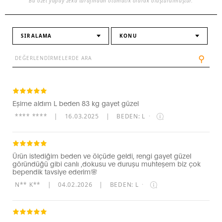
Bu özet yapay zeka tarafından otomatik olarak oluşturulmuştur.
SIRALAMA
KONU
⚲
Eşime aldım L beden 83 kg gayet güzel
**** ****
|
16.03.2025
|
BEDEN: L
·
Ürün istediğim beden ve ölçüde geldi, rengi gayet güzel
göründüğü gibi canlı ,dokusu ve duruşu muhteşem biz çok
bependik tavsiye ederim🌸
N** K**
|
04.02.2026
|
BEDEN: L
·