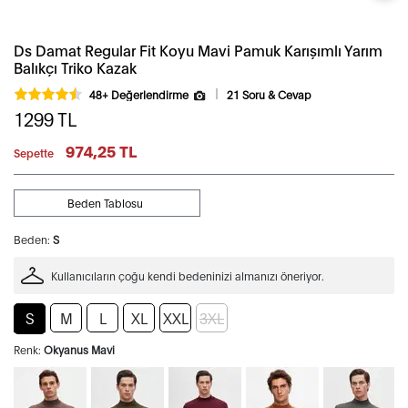
Ds Damat Regular Fit Koyu Mavi Pamuk Karışımlı Yarım
Balıkçı Triko Kazak
48+ Değerlendirme
21 Soru & Cevap
1299
TL
974,25 TL
Sepette
Beden Tablosu
Beden:
S
Kullanıcıların çoğu kendi bedeninizi almanızı öneriyor.
S
M
L
XL
XXL
3XL
Renk:
Okyanus Mavi