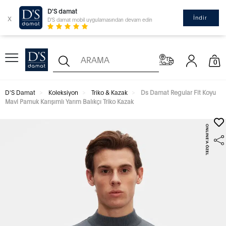
D'S damat
x
İndir
D'S damat mobil uygulamasından devam edin
0
D'S Damat
Koleksiyon
Triko & Kazak
Ds Damat Regular Fit Koyu
Mavi Pamuk Karışımlı Yarım Balıkçı Triko Kazak