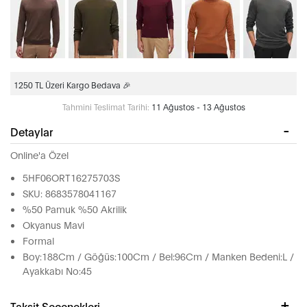
1250 TL Üzeri Kargo Bedava 🎉
Tahmini Teslimat Tarihi:
11 Ağustos - 13 Ağustos
Detaylar
Online'a Özel
5HF06ORT16275703S
SKU: 8683578041167
%50 Pamuk %50 Akrilik
Okyanus Mavi
Formal
Boy:188Cm / Göğüs:100Cm / Bel:96Cm / Manken Bedeni:L /
Ayakkabı No:45
Taksit Seçenekleri