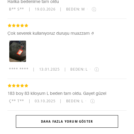
Harika bedenime tam oldu
B** S**
|
19.03.2026
|
BEDEN: M
·
Çok severek kullanıyoruz duruşu muazzam 🤌
**** ****
|
13.01.2025
|
BEDEN: L
·
183 boy 83 kiloyum L beden tam oldu. Gayet güzel
Ç** T**
|
03.10.2025
|
BEDEN: L
·
DAHA FAZLA YORUM GÖSTER