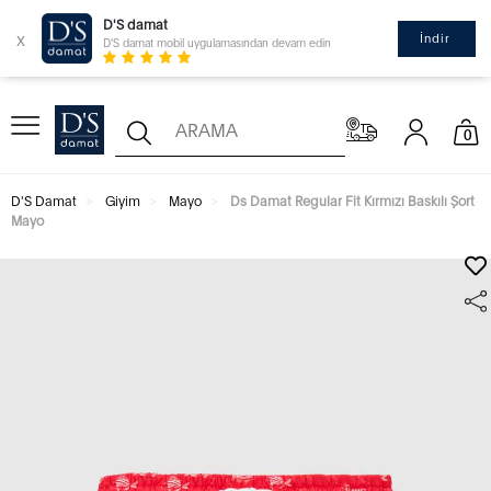
D'S damat
x
İndir
D'S damat mobil uygulamasından devam edin
0
D'S Damat
Giyim
Mayo
Ds Damat Regular Fit Kırmızı Baskılı Şort
Mayo