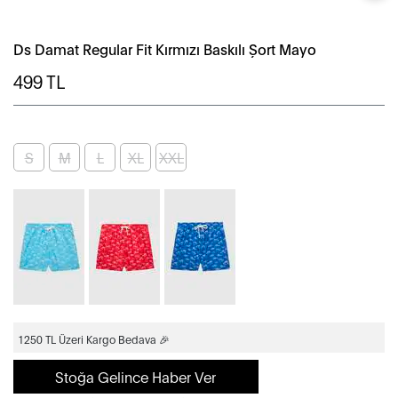
Ds Damat Regular Fit Kırmızı Baskılı Şort Mayo
499
TL
S
M
L
XL
XXL
1250 TL Üzeri Kargo Bedava 🎉
Stoğa Gelince Haber Ver