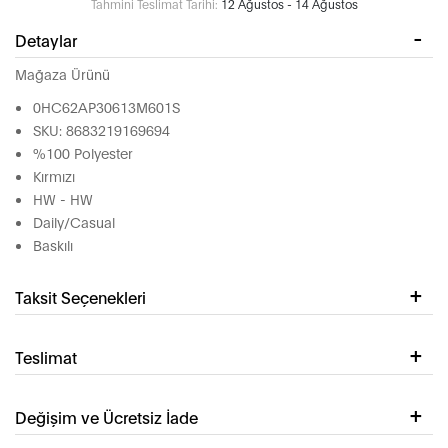
Tahmini Teslimat Tarihi:
12 Ağustos - 14 Ağustos
Detaylar
Mağaza Ürünü
0HC62AP30613M601S
SKU: 8683219169694
%100 Polyester
Kırmızı
HW - HW
Daily/Casual
Baskılı
Taksit Seçenekleri
Teslimat
Değişim ve Ücretsiz İade