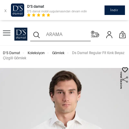
D'S damat
x
İndir
D'S damat mobil uygulamasından devam edin
0
D'S Damat
Koleksiyon
Gömlek
Ds Damat Regular Fit Kırık Beyaz
Çizgili Gömlek