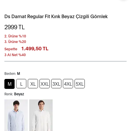
Ds Damat Regular Fit Kırık Beyaz Çizgili Gömlek
2999
TL
2. Ürüne %10
3. Ürüne %20
1.499,50 TL
Sepette
3 Al Net %40
Beden:
M
M
L
XL
XXL
3XL
4XL
5XL
Renk:
Beyaz