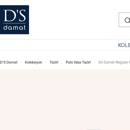
KOL
D'S Damat
Koleksiyon
Tişört
Polo Yaka Tişört
Ds Damat Regular Fi