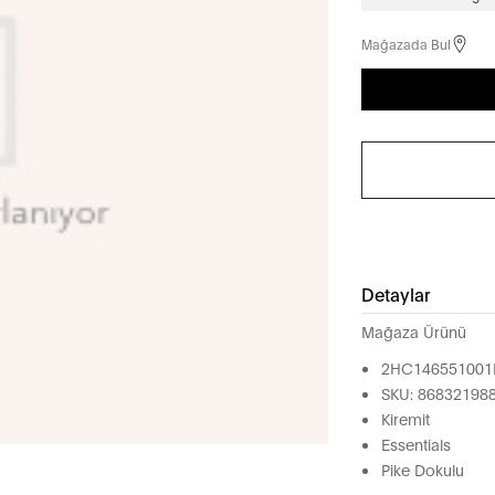
Mağazada Bul
Detaylar
Mağaza Ürünü
2HC146551001
SKU: 86832198
Kiremit
Essentials
Pike Dokulu