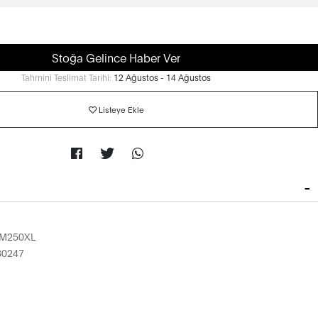
Stoğa Gelince Haber Ver
Tahmini Teslimat Tarihi:
12 Ağustos - 14 Ağustos
Listeye Ekle
M250XL
80247