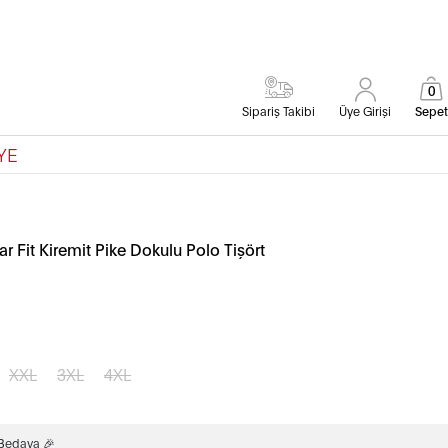
0
Sipariş Takibi
Üye Girişi
Sepet
YE
 Fit Kiremit Pike Dokulu Polo Tişört
XXL
3XL
4XL
 Bedava 🎉