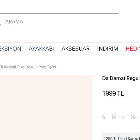
EKSİYON
AYAKKABI
AKSESUAR
İNDİRİM
HEDİ
t Kiremit Pike Dokulu Polo Tişört
Ds Damat Regular
1999
TL
S
M
L
XL
1250 TL Üzeri Kargo