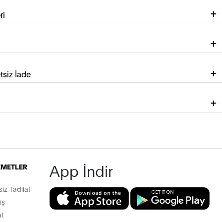
ri
tsiz İade
App İndir
İZMETLER
z Tadilat
iş
t