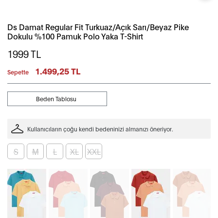
Ds Damat Regular Fit Turkuaz/Açık Sarı/Beyaz Pike
Dokulu %100 Pamuk Polo Yaka T-Shirt
1999
TL
1.499,25 TL
Sepette
Beden Tablosu
Kullanıcıların çoğu kendi bedeninizi almanızı öneriyor.
S
M
L
XL
XXL