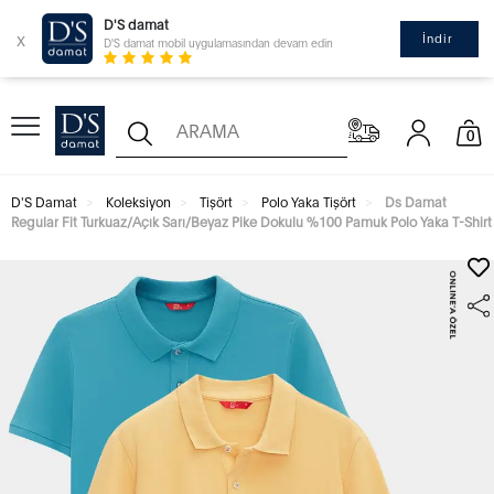
D'S damat
x
İndir
D'S damat mobil uygulamasından devam edin
0
D'S Damat
Koleksiyon
Tişört
Polo Yaka Tişört
Ds Damat
Regular Fit Turkuaz/Açık Sarı/Beyaz Pike Dokulu %100 Pamuk Polo Yaka T-Shirt