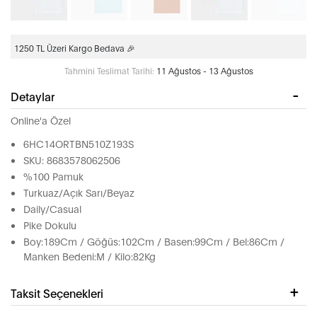
1250 TL Üzeri Kargo Bedava 🎉
Tahmini Teslimat Tarihi:
11 Ağustos - 13 Ağustos
Detaylar
Online'a Özel
6HC14ORTBN510Z193S
SKU: 8683578062506
%100 Pamuk
Turkuaz/Açık Sarı/Beyaz
Daily/Casual
Pike Dokulu
Boy:189Cm / Göğüs:102Cm / Basen:99Cm / Bel:86Cm /
Manken Bedeni:M / Kilo:82Kg
Taksit Seçenekleri