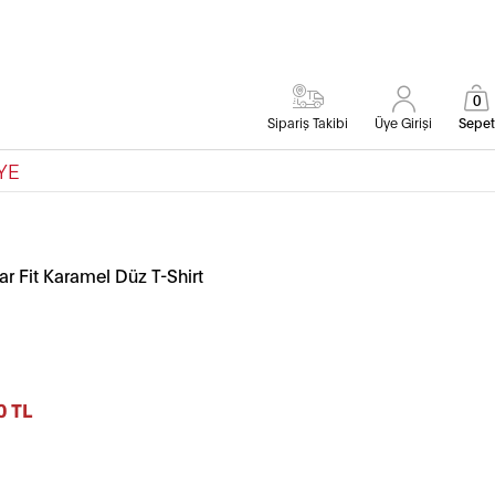
0
Sipariş Takibi
Üye Girişi
Sepet
YE
r Fit Karamel Düz T-Shirt
0 TL