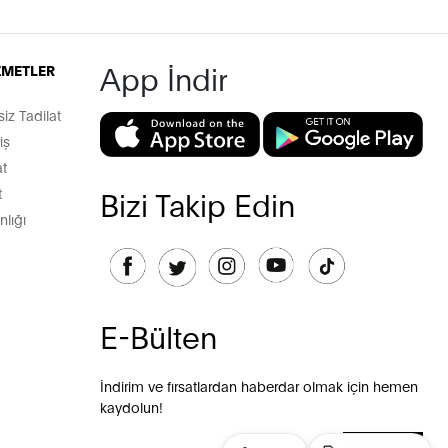
App İndir
İZMETLER
z Tadilat
iş
t
t
Bizi Takip Edin
lığı
E-Bülten
İndirim ve fırsatlardan haberdar olmak için hemen
kaydolun!