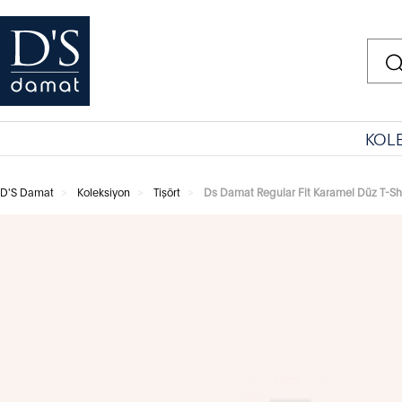
KOL
D'S Damat
Koleksiyon
Tişört
Ds Damat Regular Fit Karamel Düz T-Shi