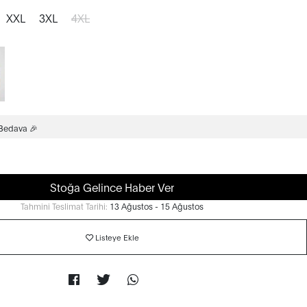
XXL
3XL
4XL
 Bedava 🎉
Stoğa Gelince Haber Ver
Tahmini Teslimat Tarihi:
13 Ağustos - 15 Ağustos
Listeye Ekle