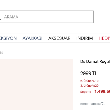
EKSİYON
AYAKKABI
AKSESUAR
İNDİRİM
HEDİ
rt
Ds Damat Regula
2999
TL
2. Ürüne %10
3. Ürüne %20
1.499,5
Sepette
Beden Tablosu