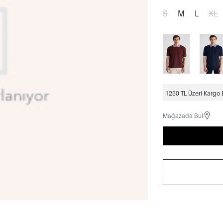
S
M
L
XL
1250 TL Üzeri Kargo
Mağazada Bul