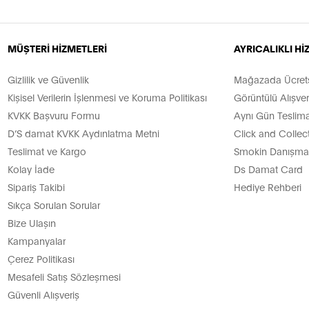
MÜŞTERİ HİZMETLERİ
AYRICALIKLI H
Gizlilik ve Güvenlik
Mağazada Ücretsi
Kişisel Verilerin İşlenmesi ve Koruma Politikası
Görüntülü Alışver
KVKK Başvuru Formu
Aynı Gün Teslima
D’S damat KVKK Aydınlatma Metni
Click and Collec
Teslimat ve Kargo
Smokin Danışman
Kolay İade
Ds Damat Card
Sipariş Takibi
Hediye Rehberi
Sıkça Sorulan Sorular
Bize Ulaşın
Kampanyalar
Çerez Politikası
Mesafeli Satış Sözleşmesi
Güvenli Alışveriş