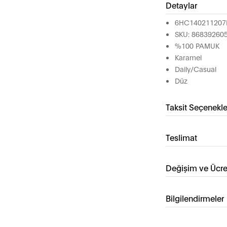
Detaylar
6HC14021120
SKU: 86839260
%100 PAMUK
Karamel
Daily/Casual
Düz
Taksit Seçenekle
Teslimat
Değişim ve Ücre
Bilgilendirmeler