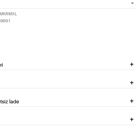
7MKRMXL
59691
ri
tsiz İade