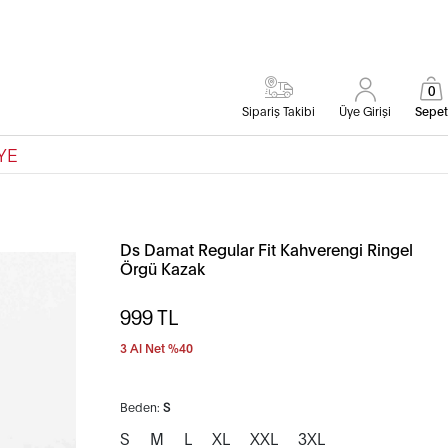
0
Sipariş Takibi
Üye Girişi
Sepet
YE
Ds Damat Regular Fit Kahverengi Ringel
Örgü Kazak
999
TL
3 Al Net %40
Beden:
S
S
M
L
XL
XXL
3XL