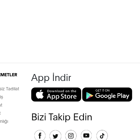
App İndir
İZMETLER
z Tadilat
iş
t
t
Bizi Takip Edin
lığı