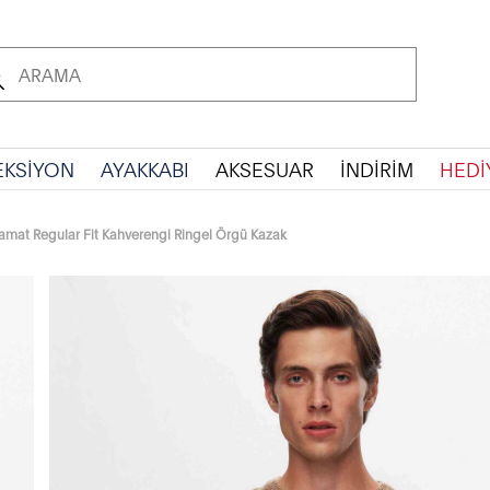
EKSİYON
AYAKKABI
AKSESUAR
İNDİRİM
HEDİ
amat Regular Fit Kahverengi Ringel Örgü Kazak