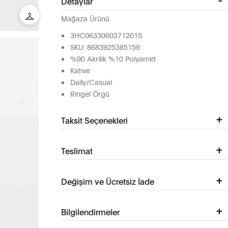
Detaylar
Mağaza Ürünü
3HC0633060371201S
SKU: 8683925385159
%90 Akrilik %10 Polyamid
Kahve
Daily/Casual
Ringel Örgü
Taksit Seçenekleri
Teslimat
Değişim ve Ücretsiz İade
Bilgilendirmeler