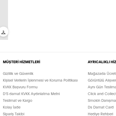
MÜŞTERİ HİZMETLERİ
AYRICALIKLI H
Gizlilik ve Güvenlik
Mağazada Ücretsi
Kişisel Verilerin İşlenmesi ve Koruma Politikası
Görüntülü Alışver
KVKK Başvuru Formu
Aynı Gün Teslima
D’S damat KVKK Aydınlatma Metni
Click and Collec
Teslimat ve Kargo
Smokin Danışman
Kolay İade
Ds Damat Card
Sipariş Takibi
Hediye Rehberi