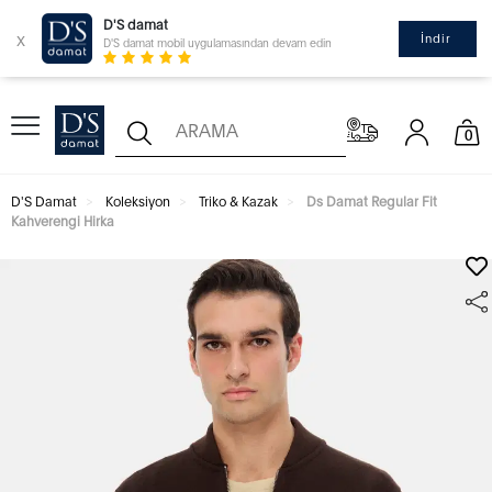
D'S damat
x
İndir
D'S damat mobil uygulamasından devam edin
0
D'S Damat
Koleksiyon
Triko & Kazak
Ds Damat Regular Fit
Kahverengi Hirka