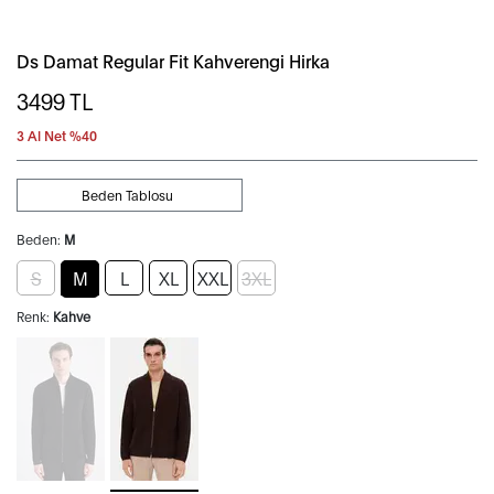
Ds Damat Regular Fit Kahverengi Hirka
3499
TL
3 Al Net %40
Beden Tablosu
Beden:
M
S
M
L
XL
XXL
3XL
Renk:
Kahve