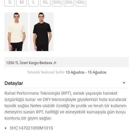
S
M
L
XL
XXL
3XL
4XL
1250 TL Üzeri Kargo Bedava 🎉
Tahmini Teslimat Tarihi:
13 Ağustos - 15 Ağustos
Detaylar
Rahat Performans Teknolojisi (RPT), esnek yapısıyla hareket
özgürlüğü sunar ve DRY teknolojisiyle giysilerinizi hızla kurutarak
tazelik sağlar.Nefes alabilir özelliği ile pratik ve ferah bir kullanım
deneyimi sunan RPT, hafifliği ve esneyebilir kumaşıyla gün boyu
konforlu bir giyim sağlar.
5HC147021059M101S