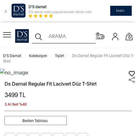
D'S damat
x
İndir
D'S damat mobil uygulamasından devam edin
0
D'S Damat
Koleksiyon
Tişört
Ds Damat Regular Fit Lacivert Düz T-
Shirt
Ds Damat Regular Fit Lacivert Düz T-Shirt
3499
TL
3 Al Net %40
Beden Tablosu