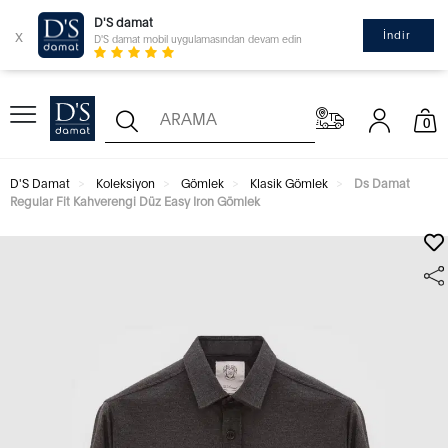
D'S damat
x
İndir
D'S damat mobil uygulamasından devam edin
0
D'S Damat
Koleksiyon
Gömlek
Klasik Gömlek
Ds Damat
Regular Fit Kahverengi Düz Easy Iron Gömlek