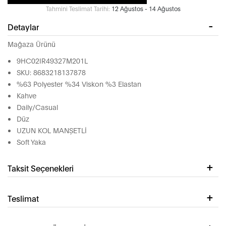
Tahmini Teslimat Tarihi:
12 Ağustos - 14 Ağustos
Detaylar
Mağaza Ürünü
9HC02IR49327M201L
SKU: 8683218137878
%63 Polyester %34 Viskon %3 Elastan
Kahve
Daily/Casual
Düz
UZUN KOL MANŞETLİ
Soft Yaka
Taksit Seçenekleri
Teslimat