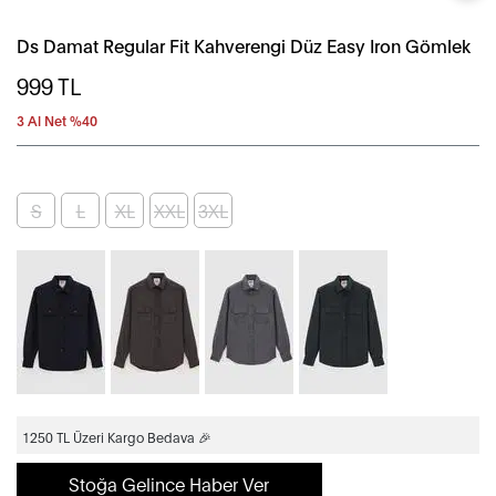
Ds Damat Regular Fit Kahverengi Düz Easy Iron Gömlek
999
TL
3 Al Net %40
S
L
XL
XXL
3XL
1250 TL Üzeri Kargo Bedava 🎉
Stoğa Gelince Haber Ver