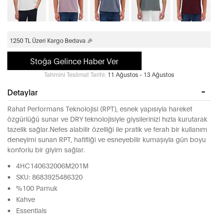
1250 TL Üzeri Kargo Bedava 🎉
Stoğa Gelince Haber Ver
Tahmini Teslimat Tarihi:
11 Ağustos - 13 Ağustos
Detaylar
Rahat Performans Teknolojisi (RPT), esnek yapısıyla hareket
özgürlüğü sunar ve DRY teknolojisiyle giysilerinizi hızla kurutarak
tazelik sağlar.Nefes alabilir özelliği ile pratik ve ferah bir kullanım
deneyimi sunan RPT, hafifliği ve esneyebilir kumaşıyla gün boyu
konforlu bir giyim sağlar.
4HC140632006M201M
SKU: 8683925486320
%100 Pamuk
Kahve
Essentials