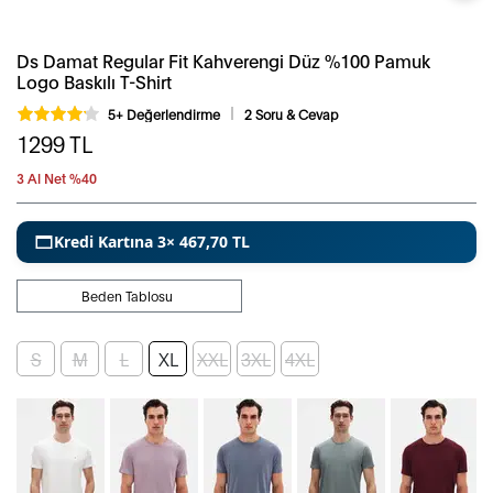
Ds Damat Regular Fit Kahverengi Düz %100 Pamuk
Logo Baskılı T-Shirt
5+ Değerlendirme
2 Soru & Cevap
1299
TL
3 Al Net %40
Kredi Kartına 3× 467,70 TL
Beden Tablosu
S
M
L
XL
XXL
3XL
4XL