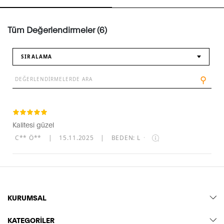
Tüm Değerlendirmeler (6)
SIRALAMA
⚲
Kalitesi güzel
C** Ö**
|
15.11.2025
|
BEDEN: L
·
KURUMSAL
KATEGORİLER