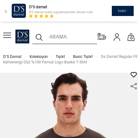
D'S damat
x
İndir
D'S damat mobil uygulamasından devam edin
0
D'S Damat
Koleksiyon
Tişört
Basic Tişört
Ds Damat Regular Fit
Kahverengi Düz %100 Pamuk Logo Baskılı T-Shirt