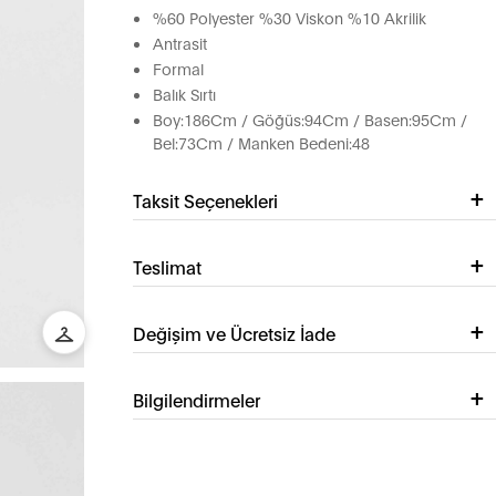
%60 Polyester %30 Viskon %10 Akrilik
Antrasit
Formal
Balık Sırtı
Boy:186Cm / Göğüs:94Cm / Basen:95Cm /
Bel:73Cm / Manken Bedeni:48
Taksit Seçenekleri
Teslimat
Değişim ve Ücretsiz İade
Bilgilendirmeler