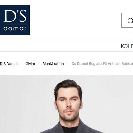
KOL
D'S Damat
Giyim
Mont&kaban
Ds Damat Regular Fit Antrasit Balıksır