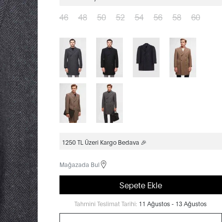
46
48
50
52
54
56
58
60
1250 TL Üzeri Kargo Bedava 🎉
Mağazada Bul
Sepete Ekle
Tahmini Teslimat Tarihi:
11 Ağustos - 13 Ağustos