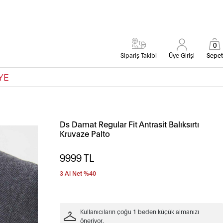
0
Sipariş Takibi
Üye Girişi
Sepet
YE
Ds Damat Regular Fit Antrasit Balıksırtı
Kruvaze Palto
9999
TL
3 Al Net %40
Kullanıcıların çoğu 1 beden küçük almanızı
öneriyor.