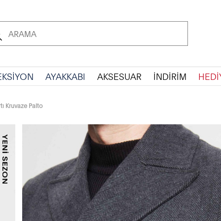
EKSİYON
AYAKKABI
AKSESUAR
İNDİRİM
HEDİ
tı Kruvaze Palto