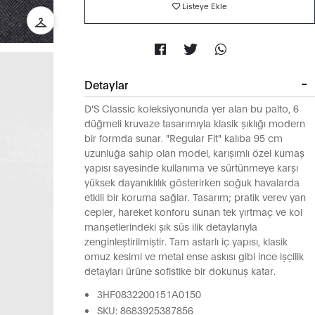
Listeye Ekle
Detaylar
D'S Classic koleksiyonunda yer alan bu palto, 6
düğmeli kruvaze tasarımıyla klasik şıklığı modern
bir formda sunar. "Regular Fit" kalıba 95 cm
uzunluğa sahip olan model, karışımlı özel kumaş
yapısı sayesinde kullanıma ve sürtünmeye karşı
yüksek dayanıklılık gösterirken soğuk havalarda
etkili bir koruma sağlar. Tasarım; pratik verev yan
cepler, hareket konforu sunan tek yırtmaç ve kol
manşetlerindeki şık süs ilik detaylarıyla
zenginleştirilmiştir. Tam astarlı iç yapısı, klasik
omuz kesimi ve metal ense askısı gibi ince işçilik
detayları ürüne sofistike bir dokunuş katar.
3HF0832200151A0150
SKU: 8683925387856