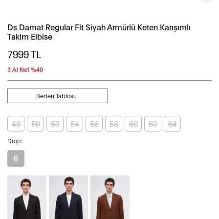
Ds Damat Regular Fit Siyah Armürlü Keten Karışımlı
Takim Elbise
7999
TL
3 Al Net %40
Beden Tablosu
48
50
52
54
56
58
60
62
64
Drop:
6