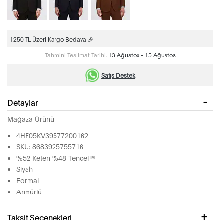
1250 TL Üzeri Kargo Bedava 🎉
Tahmini Teslimat Tarihi:
13 Ağustos - 15 Ağustos
Satış Destek
Detaylar
Mağaza Ürünü
4HF05KV39577200162
SKU: 8683925755716
%52 Keten %48 Tencel™
Siyah
Formal
Armürlü
Taksit Seçenekleri