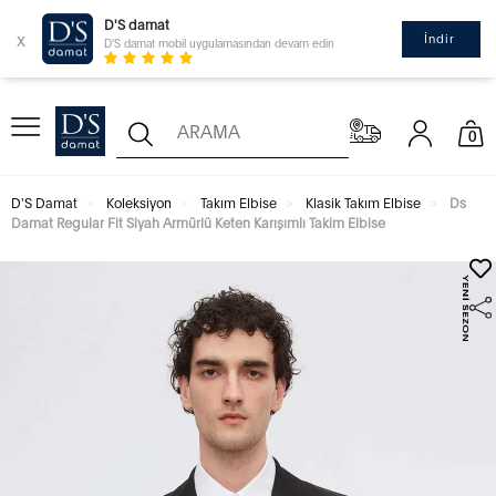
D'S damat
x
İndir
D'S damat mobil uygulamasından devam edin
0
D'S Damat
Koleksiyon
Takım Elbise
Klasik Takım Elbise
Ds
Damat Regular Fit Siyah Armürlü Keten Karışımlı Takim Elbise