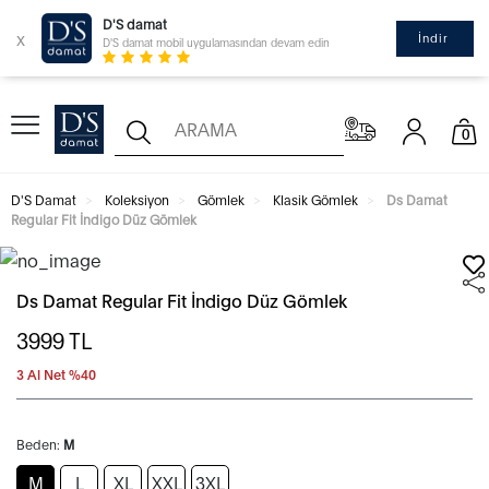
D'S damat
x
İndir
D'S damat mobil uygulamasından devam edin
0
D'S Damat
Koleksiyon
Gömlek
Klasik Gömlek
Ds Damat
Regular Fit İndigo Düz Gömlek
Ds Damat Regular Fit İndigo Düz Gömlek
3999
TL
3 Al Net %40
Beden:
M
M
L
XL
XXL
3XL