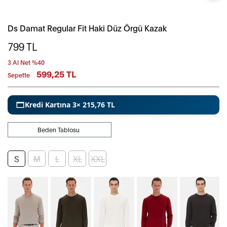
Ds Damat Regular Fit Haki Düz Örgü Kazak
799
TL
3 Al Net %40
599,25 TL
Sepette
Kredi Kartına 3× 215,76 TL
Beden Tablosu
S
M
L
XL
XXL