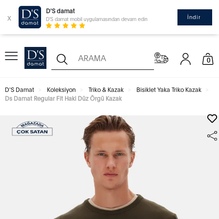
D'S damat
x
İndir
D'S damat mobil uygulamasından devam edin
0
D'S Damat
Koleksiyon
Triko & Kazak
Bisiklet Yaka Triko Kazak
Ds Damat Regular Fit Haki Düz Örgü Kazak