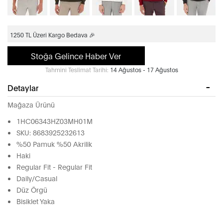
1250 TL Üzeri Kargo Bedava 🎉
Stoğa Gelince Haber Ver
Tahmini Teslimat Tarihi:
14 Ağustos - 17 Ağustos
Detaylar
Mağaza Ürünü
1HC06343HZ03MH01M
SKU: 8683925232613
%50 Pamuk %50 Akrilik
Haki
Regular Fit - Regular Fit
Daily/Casual
Düz Örgü
Bisiklet Yaka