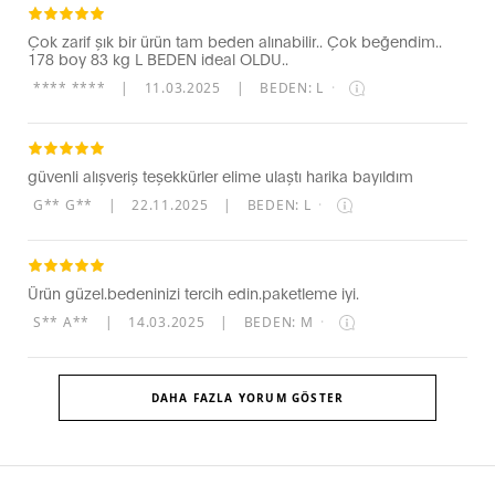
Çok zarif şık bir ürün tam beden alınabilir.. Çok beğendim..
178 boy 83 kg L BEDEN ideal OLDU..
**** ****
|
11.03.2025
|
BEDEN: L
·
güvenli alışveriş teşekkürler elime ulaştı harika bayıldım
G** G**
|
22.11.2025
|
BEDEN: L
·
Ürün güzel.bedeninizi tercih edin.paketleme iyi.
S** A**
|
14.03.2025
|
BEDEN: M
·
DAHA FAZLA YORUM GÖSTER