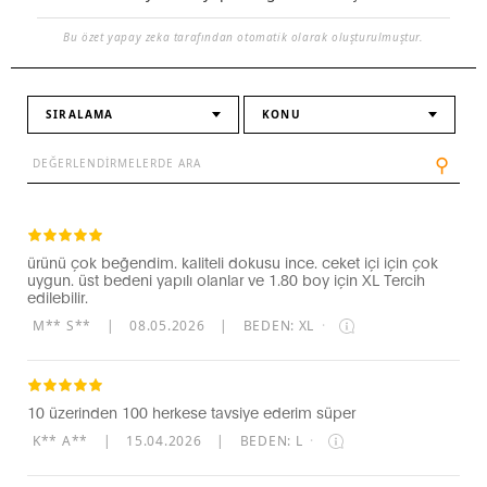
Bu özet yapay zeka tarafından otomatik olarak oluşturulmuştur.
SIRALAMA
KONU
⚲
ürünü çok beğendim. kaliteli dokusu ince. ceket içi için çok
uygun. üst bedeni yapılı olanlar ve 1.80 boy için XL Tercih
edilebilir.
M** S**
|
08.05.2026
|
BEDEN: XL
·
10 üzerinden 100 herkese tavsiye ederim süper
K** A**
|
15.04.2026
|
BEDEN: L
·