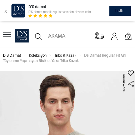
D'S damat
x
İndir
D'S damat mobil uygulamasından devam edin
0
D'S Damat
Koleksiyon
Triko & Kazak
Ds Damat Regular Fit Gri
Tüylenme Yapmayan Bisiklet Yaka Triko Kazak