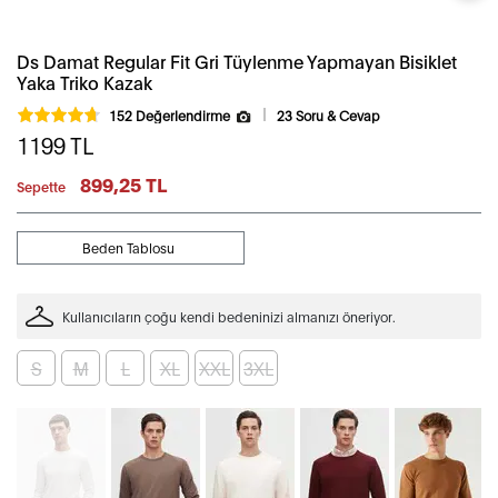
Ds Damat Regular Fit Gri Tüylenme Yapmayan Bisiklet
Yaka Triko Kazak
152 Değerlendirme
23 Soru & Cevap
1199
TL
899,25 TL
Sepette
Beden Tablosu
Kullanıcıların çoğu kendi bedeninizi almanızı öneriyor.
S
M
L
XL
XXL
3XL