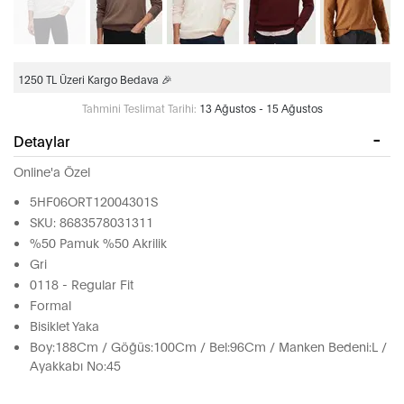
1250 TL Üzeri Kargo Bedava 🎉
Tahmini Teslimat Tarihi:
13 Ağustos - 15 Ağustos
Detaylar
Online'a Özel
5HF06ORT12004301S
SKU: 8683578031311
%50 Pamuk %50 Akrilik
Gri
0118 - Regular Fit
Formal
Bisiklet Yaka
Boy:188Cm / Göğüs:100Cm / Bel:96Cm / Manken Bedeni:L /
Ayakkabı No:45