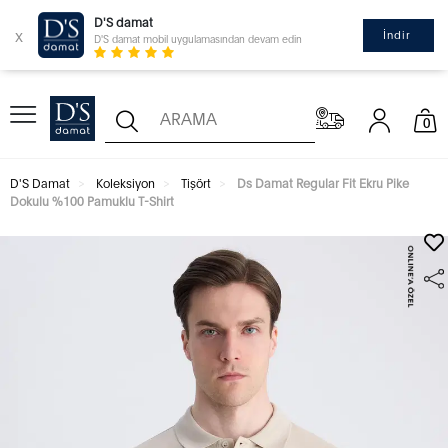
D'S damat
x
İndir
D'S damat mobil uygulamasından devam edin
0
D'S Damat
Koleksiyon
Tişört
Ds Damat Regular Fit Ekru Pike
Dokulu %100 Pamuklu T-Shirt