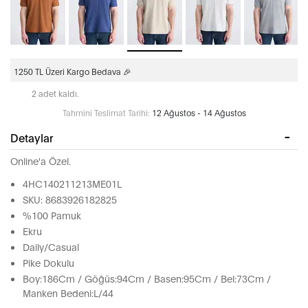
1250 TL Üzeri Kargo Bedava 🎉
2 adet kaldı.
Tahmini Teslimat Tarihi:
12 Ağustos - 14 Ağustos
Detaylar
Online'a Özel.
4HC140211213ME01L
SKU: 8683926182825
%100 Pamuk
Ekru
Daily/Casual
Pike Dokulu
Boy:186Cm / Göğüs:94Cm / Basen:95Cm / Bel:73Cm /
Manken Bedeni:L/44