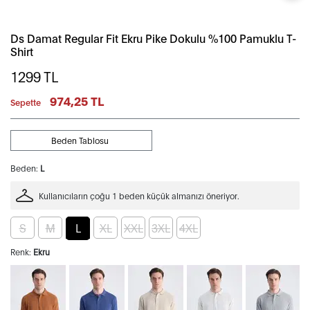
Ds Damat Regular Fit Ekru Pike Dokulu %100 Pamuklu T-
Shirt
1299
TL
974,25 TL
Sepette
Beden Tablosu
Beden:
L
Kullanıcıların çoğu 1 beden küçük almanızı öneriyor.
S
M
L
XL
XXL
3XL
4XL
Renk:
Ekru