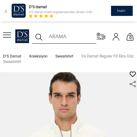
D'S damat
x
İndir
D'S damat mobil uygulamasından devam edin
0
D'S Damat
Koleksiyon
Sweatshırt
Ds Damat Regular Fit Ekru Düz
Sweatshirt