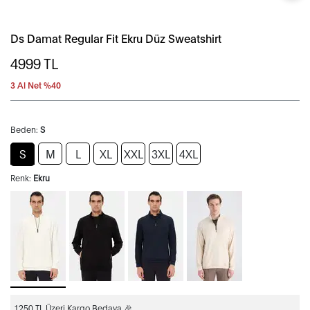
Ds Damat Regular Fit Ekru Düz Sweatshirt
4999
TL
3 Al Net %40
Beden:
S
S
M
L
XL
XXL
3XL
4XL
Renk:
Ekru
1250 TL Üzeri Kargo Bedava 🎉