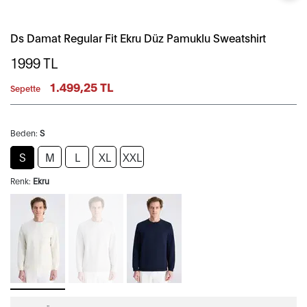
Ds Damat Regular Fit Ekru Düz Pamuklu Sweatshirt
1999
TL
1.499,25 TL
Sepette
Beden:
S
S
M
L
XL
XXL
Renk:
Ekru