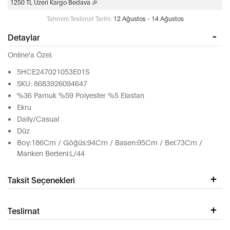
1250 TL Üzeri Kargo Bedava 🎉
Tahmini Teslimat Tarihi:
12 Ağustos - 14 Ağustos
Detaylar
Online'a Özel.
5HCE247021053E01S
SKU: 8683926094647
%36 Pamuk %59 Polyester %5 Elastan
Ekru
Daily/Casual
Düz
Boy:186Cm / Göğüs:94Cm / Basen:95Cm / Bel:73Cm /
Manken Bedeni:L/44
Taksit Seçenekleri
Teslimat