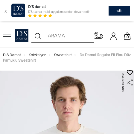
D'S damat
x
İndir
D'S damat mobil uygulamasından devam edin
0
D'S Damat
Koleksiyon
Sweatshırt
Ds Damat Regular Fit Ekru Düz
Pamuklu Sweatshirt