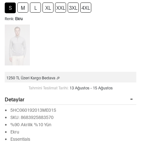
S
M
L
XL
XXL
3XL
4XL
Renk:
Ekru
1250 TL Üzeri Kargo Bedava 🎉
Tahmini Teslimat Tarihi:
13 Ağustos - 15 Ağustos
Detaylar
5HC060192013ME01S
SKU: 8683925883570
%90 Akrilik %10 Yün
Ekru
Essentials