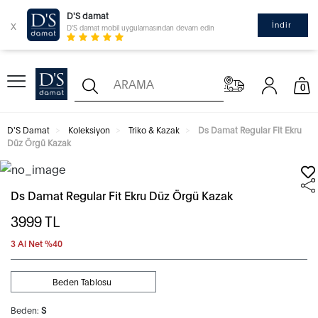
D'S damat
x
İndir
D'S damat mobil uygulamasından devam edin
0
D'S Damat
Koleksiyon
Triko & Kazak
Ds Damat Regular Fit Ekru
Düz Örgü Kazak
Ds Damat Regular Fit Ekru Düz Örgü Kazak
3999
TL
3 Al Net %40
Beden Tablosu
Beden:
S