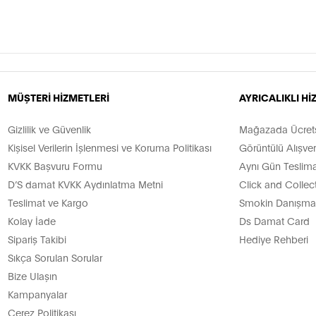
MÜŞTERİ HİZMETLERİ
AYRICALIKLI H
Gizlilik ve Güvenlik
Mağazada Ücretsi
Kişisel Verilerin İşlenmesi ve Koruma Politikası
Görüntülü Alışver
KVKK Başvuru Formu
Aynı Gün Teslima
D’S damat KVKK Aydınlatma Metni
Click and Collec
Teslimat ve Kargo
Smokin Danışman
Kolay İade
Ds Damat Card
Sipariş Takibi
Hediye Rehberi
Sıkça Sorulan Sorular
Bize Ulaşın
Kampanyalar
Çerez Politikası