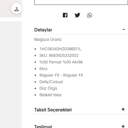
Detaylar
Mağaza Ürünü
1HC06343HZ03ME01L
SKU: 8683925232552
%50 Pamuk %50 Akrilik
Ekru
Regular Fit - Regular Fit
Daily/Casual
Düz Örgü
Bisiklet Yaka
Taksit Seçenekleri
Teslimat