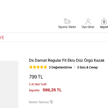
0
Sipariş Takibi
Üye Girişi
Sepet
YE
Ds Damat Regular Fit Ekru Düz Örgü Kazak
2 Değerlendirme
3 Soru & Cevap
799
TL
3 Al Net %40
599,25 TL
Sepette
Beden Tablosu