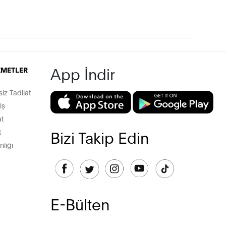
App İndir
İZMETLER
z Tadilat
iş
t
t
Bizi Takip Edin
lığı
E-Bülten