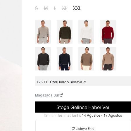
S
M
L
XL
XXL
1250 TL Üzeri Kargo Bedava 🎉
Mağazada Bul
Stoğa Gelince Haber Ver
Tahmini Teslimat Tarihi:
14 Ağustos - 17 Ağustos
Listeye Ekle