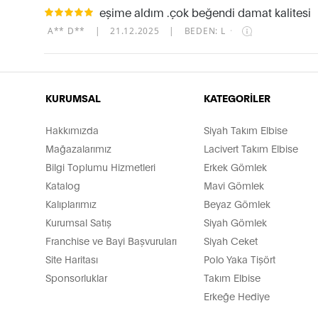
eşime aldım .çok beğendi damat kalitesi
A** D**
|
21.12.2025
|
BEDEN: L
·
KURUMSAL
KATEGORİLER
Hakkımızda
Siyah Takım Elbise
Mağazalarımız
Lacivert Takım Elbise
Bilgi Toplumu Hizmetleri
Erkek Gömlek
Katalog
Mavi Gömlek
Kalıplarımız
Beyaz Gömlek
Kurumsal Satış
Siyah Gömlek
Franchise ve Bayi Başvuruları
Siyah Ceket
Site Haritası
Polo Yaka Tişört
Sponsorluklar
Takım Elbise
Erkeğe Hediye