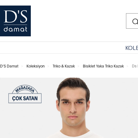
KOL
D'S Damat
Koleksiyon
Triko & Kazak
Bisiklet Yaka Triko Kazak
Ds 