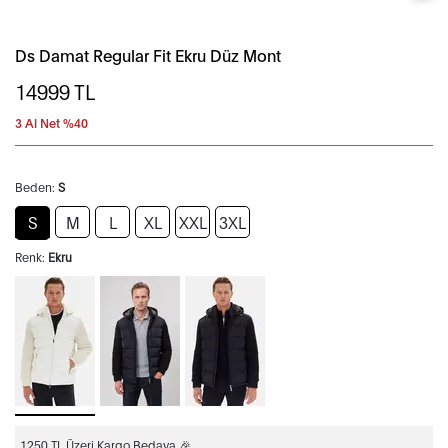
Ds Damat Regular Fit Ekru Düz Mont
14999
TL
3 Al Net %40
Beden:
S
S
M
L
XL
XXL
3XL
Renk:
Ekru
1250 TL Üzeri Kargo Bedava 🎉