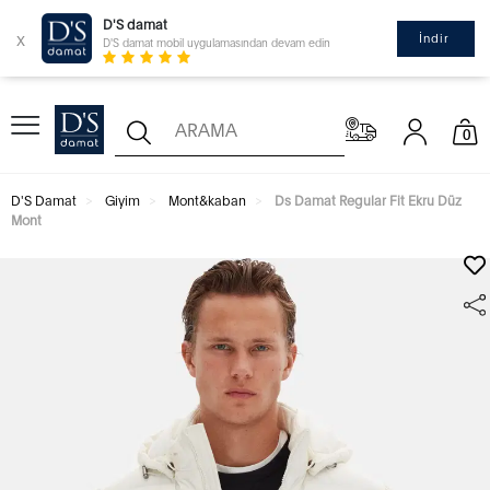
D'S damat
x
İndir
D'S damat mobil uygulamasından devam edin
0
D'S Damat
Giyim
Mont&kaban
Ds Damat Regular Fit Ekru Düz
Mont