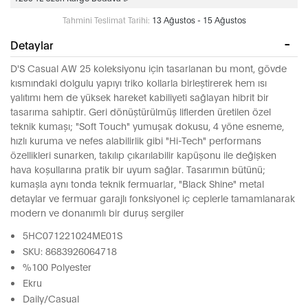
Tahmini Teslimat Tarihi:
13 Ağustos - 15 Ağustos
Detaylar
D'S Casual AW 25 koleksiyonu için tasarlanan bu mont, gövde
kısmındaki dolgulu yapıyı triko kollarla birleştirerek hem ısı
yalıtımı hem de yüksek hareket kabiliyeti sağlayan hibrit bir
tasarıma sahiptir. Geri dönüştürülmüş liflerden üretilen özel
teknik kumaşı; "Soft Touch" yumuşak dokusu, 4 yöne esneme,
hızlı kuruma ve nefes alabilirlik gibi "Hi-Tech" performans
özellikleri sunarken, takılıp çıkarılabilir kapüşonu ile değişken
hava koşullarına pratik bir uyum sağlar. Tasarımın bütünü;
kumaşla aynı tonda teknik fermuarlar, "Black Shine" metal
detaylar ve fermuar garajlı fonksiyonel iç ceplerle tamamlanarak
modern ve donanımlı bir duruş sergiler
5HC071221024ME01S
SKU: 8683926064718
%100 Polyester
Ekru
Daily/Casual