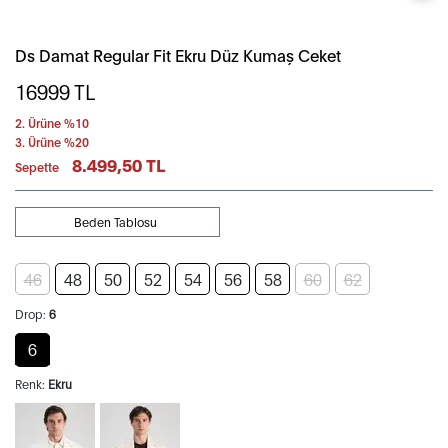
Ds Damat Regular Fit Ekru Düz Kumaş Ceket
16999
TL
2. Ürüne %10
3. Ürüne %20
8.499,50 TL
Sepette
Beden Tablosu
46
48
50
52
54
56
58
60
62
Drop:
6
6
Renk:
Ekru