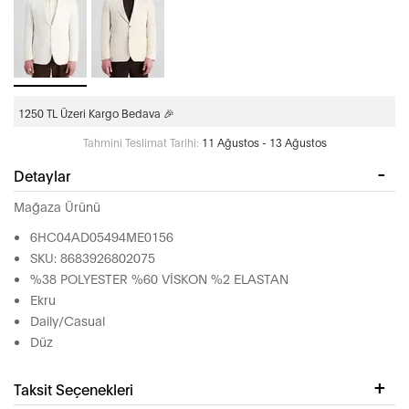
1250 TL Üzeri Kargo Bedava 🎉
Tahmini Teslimat Tarihi:
11 Ağustos - 13 Ağustos
Detaylar
Mağaza Ürünü
6HC04AD05494ME0156
SKU: 8683926802075
%38 POLYESTER %60 VİSKON %2 ELASTAN
Ekru
Daily/Casual
Düz
Taksit Seçenekleri