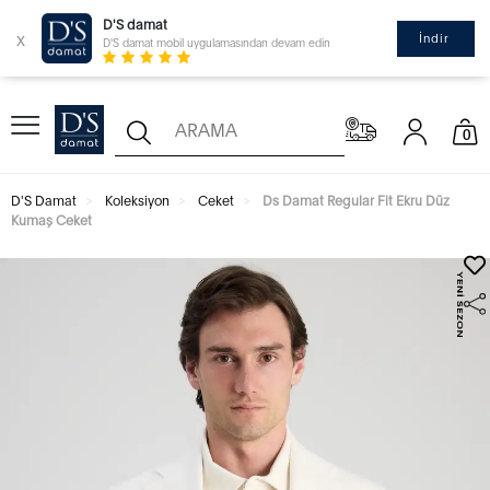
D'S damat
x
İndir
D'S damat mobil uygulamasından devam edin
0
D'S Damat
Koleksiyon
Ceket
Ds Damat Regular Fit Ekru Düz
Kumaş Ceket