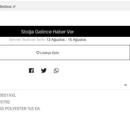
 Bedava 🎉
Stoğa Gelince Haber Ver
Tahmini Teslimat Tarihi:
13 Ağustos - 15 Ağustos
Listeye Ekle
3E01XXL
25792
5 POLYESTER %5 EA