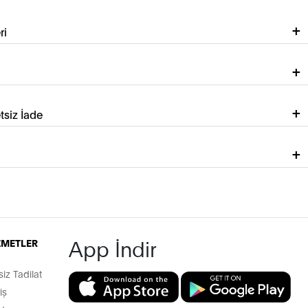
ri
tsiz İade
App İndir
İZMETLER
z Tadilat
iş