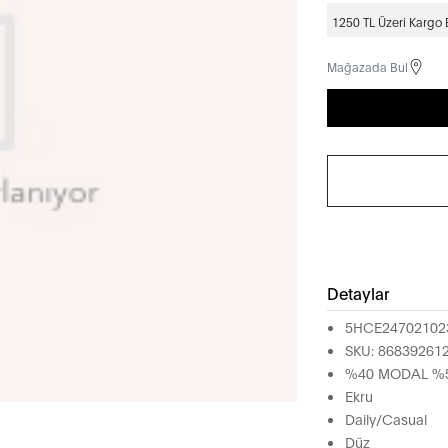
1250 TL Üzeri Kargo
Mağazada Bul
Detaylar
5HCE24702102
SKU: 86839261
%40 MODAL %5
Ekru
Daily/Casual
Düz