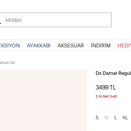
EKSİYON
AYAKKABI
AKSESUAR
İNDİRİM
HEDİ
ofman Üst
Ds Damat Regula
3499
TL
3 Al Net %40
S
M
L
XL