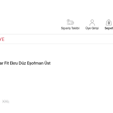
0
Sipariş Takibi
Üye Girişi
Sepet
YE
r Fit Ekru Düz Eşofman Üst
XXL