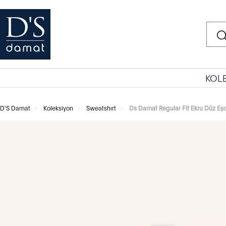
KOL
D'S Damat
Koleksiyon
Sweatshırt
Ds Damat Regular Fit Ekru Düz Eş