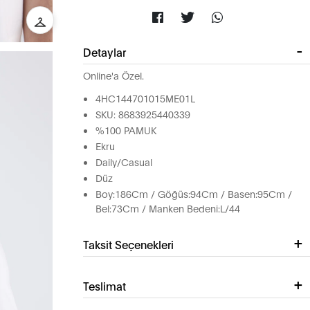
Detaylar
Online'a Özel.
4HC144701015ME01L
SKU: 8683925440339
%100 PAMUK
Ekru
Daily/Casual
Düz
Boy:186Cm / Göğüs:94Cm / Basen:95Cm /
Bel:73Cm / Manken Bedeni:L/44
Taksit Seçenekleri
Teslimat