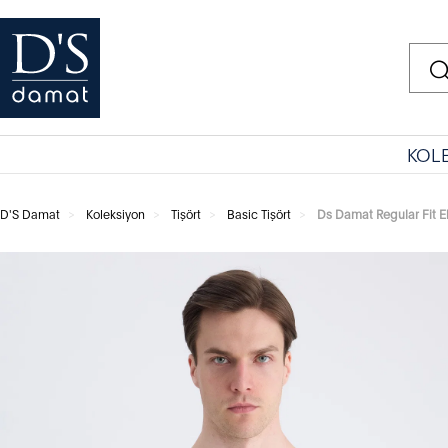
KOL
D'S Damat
Koleksiyon
Tişört
Basic Tişört
Ds Damat Regular Fit E