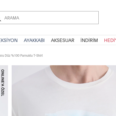
EKSİYON
AYAKKABI
AKSESUAR
İNDİRİM
HEDİ
kru Düz %100 Pamuklu T-Shirt