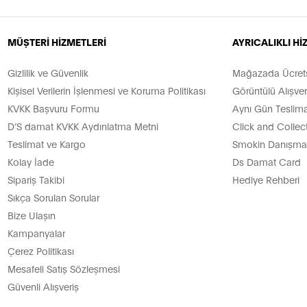
MÜŞTERİ HİZMETLERİ
AYRICALIKLI H
Gizlilik ve Güvenlik
Mağazada Ücretsi
Kişisel Verilerin İşlenmesi ve Koruma Politikası
Görüntülü Alışver
KVKK Başvuru Formu
Aynı Gün Teslima
D’S damat KVKK Aydınlatma Metni
Click and Collec
Teslimat ve Kargo
Smokin Danışman
Kolay İade
Ds Damat Card
Sipariş Takibi
Hediye Rehberi
Sıkça Sorulan Sorular
Bize Ulaşın
Kampanyalar
Çerez Politikası
Mesafeli Satış Sözleşmesi
Güvenli Alışveriş