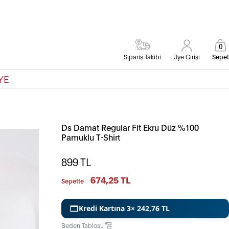
0
Sipariş Takibi
Üye Girişi
Sepet
YE
Ds Damat Regular Fit Ekru Düz %100
Pamuklu T-Shirt
899
TL
674,25 TL
Sepette
Kredi Kartına 3× 242,76 TL
Beden Tablosu