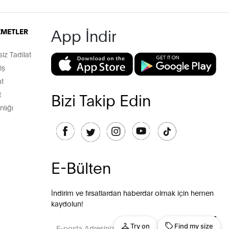
App İndir
İZMETLER
z Tadilat
iş
t
t
Bizi Takip Edin
lığı
E-Bülten
İndirim ve fırsatlardan haberdar olmak için hemen
kaydolun!
GÖNDER