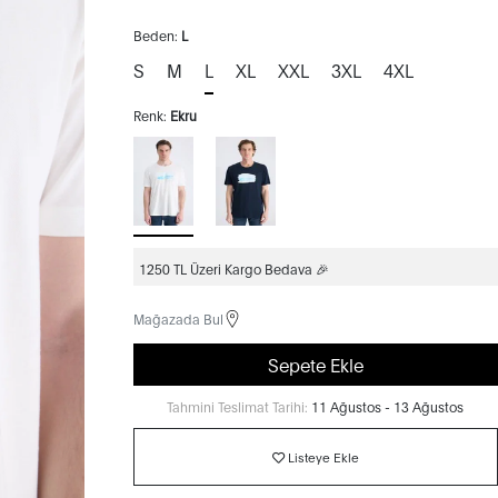
Beden:
L
S
M
L
XL
XXL
3XL
4XL
Renk:
Ekru
1250 TL Üzeri Kargo Bedava 🎉
Mağazada Bul
Sepete Ekle
Tahmini Teslimat Tarihi:
11 Ağustos - 13 Ağustos
Listeye Ekle